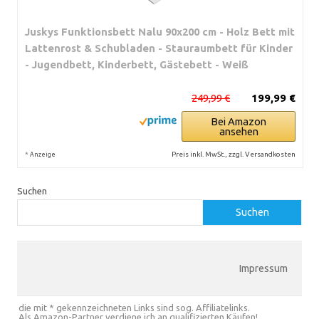
Juskys Funktionsbett Nalu 90x200 cm - Holz Bett mit
Lattenrost & Schubladen - Stauraumbett für Kinder
- Jugendbett, Kinderbett, Gästebett - Weiß
249,99 €
199,99 €
Bei Amazon
ansehen
*
Preis inkl. MwSt., zzgl. Versandkosten
Anzeige
Suchen
Suchen
Impressum
die mit * gekennzeichneten Links sind sog. Affiliatelinks.
Als Amazon-Partner verdiene ich an qualifizierten Käufen!