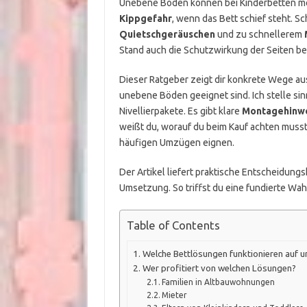
Unebene Böden können bei Kinderbetten me
Kippgefahr
, wenn das Bett schief steht. S
Quietschgeräuschen
und zu schnellerem
Stand auch die Schutzwirkung der Seiten be
Dieser Ratgeber zeigt dir konkrete Wege aus
unebene Böden geeignet sind. Ich stelle si
Nivellierpakete. Es gibt klare
Montagehinw
weißt du, worauf du beim Kauf achten muss
häufigen Umzügen eignen.
Der Artikel liefert praktische Entscheidungs
Umsetzung. So triffst du eine fundierte Wah
Table of Contents
Welche Bettlösungen funktionieren auf 
Wer profitiert von welchen Lösungen?
Familien in Altbauwohnungen
Mieter