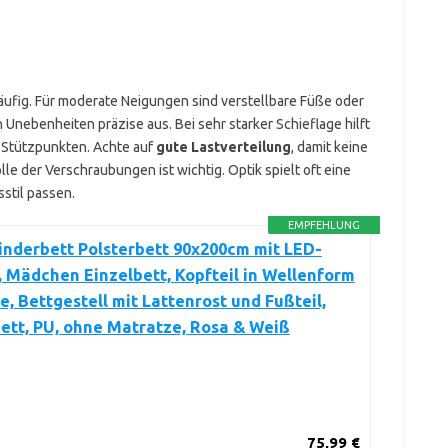
häufig. Für moderate Neigungen sind verstellbare Füße oder
 Unebenheiten präzise aus. Bei sehr starker Schieflage hilft
n Stützpunkten. Achte auf
gute Lastverteilung
, damit keine
e der Verschraubungen ist wichtig. Optik spielt oft eine
stil passen.
EMPFEHLUNG
nderbett Polsterbett 90x200cm mit LED-
, Mädchen Einzelbett, Kopfteil in Wellenform
e, Bettgestell mit Lattenrost und Fußteil,
tt, PU, ohne Matratze, Rosa & Weiß
75,99 €