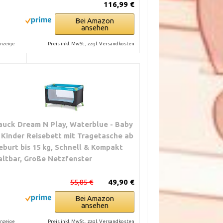
116,99 €
 Bett
at
Bei Amazon
ansehen
Preis inkl. MwSt., zzgl. Versandkosten
nzeige
 400 €
ch
ial und
n
auck Dream N Play, Waterblue - Baby
 Kinder Reisebett mit Tragetasche ab
eburt bis 15 kg, Schnell & Kompakt
altbar, Große Netzfenster
55,85 €
49,90 €
Bei Amazon
 200 €
ansehen
steme;
Preis inkl. MwSt., zzgl. Versandkosten
nzeige