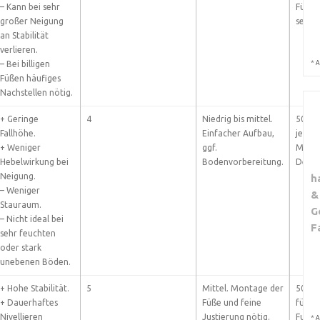
– Kann bei sehr
Füße;
großer Neigung
separ
an Stabilität
verlieren.
*
– Bei billigen
A
Füßen häufiges
Nachstellen nötig.
+ Geringe
4
Niedrig bis mittel.
50 bis
Fallhöhe.
Einfacher Aufbau,
je na
+ Weniger
ggf.
Mater
Hebelwirkung bei
Bodenvorbereitung.
Desig
Neigung.
h
– Weniger
&
Stauraum.
G
– Nicht ideal bei
F
sehr feuchten
oder stark
unebenen Böden.
+ Hohe Stabilität.
5
Mittel. Montage der
50 bis
+ Dauerhaftes
Füße und feine
für
Nivellieren
Justierung nötig.
Fußsy
*
A