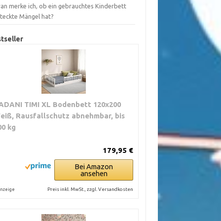
an merke ich, ob ein gebrauchtes Kinderbett
steckte Mängel hat?
tseller
ADANI TIMI XL Bodenbett 120x200
eiß, Rausfallschutz abnehmbar, bis
00 kg
179,95 €
Bei Amazon
ansehen
Preis inkl. MwSt., zzgl. Versandkosten
nzeige