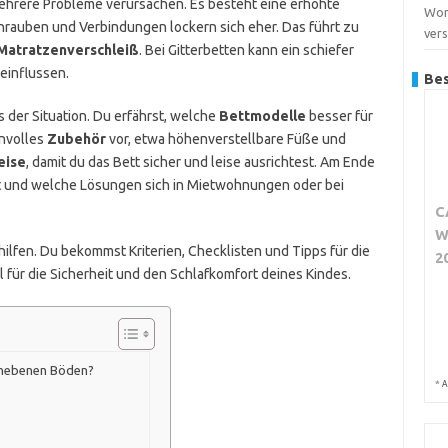
hrere Probleme verursachen. Es besteht eine erhöhte
Wor
chrauben und Verbindungen lockern sich eher. Das führt zu
ver
Matratzenverschleiß
. Bei Gitterbetten kann ein schiefer
einflussen.
Bes
 der Situation. Du erfährst, welche
Bettmodelle
besser für
nnvolles
Zubehör
vor, etwa höhenverstellbare Füße und
eise
, damit du das Bett sicher und leise ausrichtest. Am Ende
t und welche Lösungen sich in Mietwohnungen oder bei
C
W
hilfen. Du bekommst Kriterien, Checklisten und Tipps für die
2
l für die Sicherheit und den Schlafkomfort deines Kindes.
unebenen Böden?
*
A