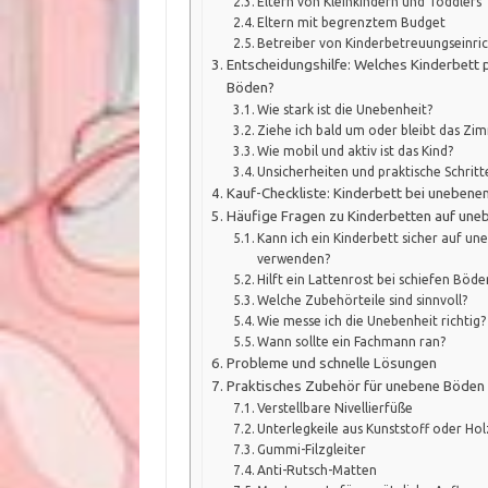
Eltern von Kleinkindern und Toddlers
Eltern mit begrenztem Budget
Betreiber von Kinderbetreuungseinri
Entscheidungshilfe: Welches Kinderbett 
Böden?
Wie stark ist die Unebenheit?
Ziehe ich bald um oder bleibt das Zi
Wie mobil und aktiv ist das Kind?
Unsicherheiten und praktische Schritt
Kauf-Checkliste: Kinderbett bei uneben
Häufige Fragen zu Kinderbetten auf un
Kann ich ein Kinderbett sicher auf un
verwenden?
Hilft ein Lattenrost bei schiefen Böde
Welche Zubehörteile sind sinnvoll?
Wie messe ich die Unebenheit richtig?
Wann sollte ein Fachmann ran?
Probleme und schnelle Lösungen
Praktisches Zubehör für unebene Böden
Verstellbare Nivellierfüße
Unterlegkeile aus Kunststoff oder Hol
Gummi-Filzgleiter
Anti-Rutsch-Matten