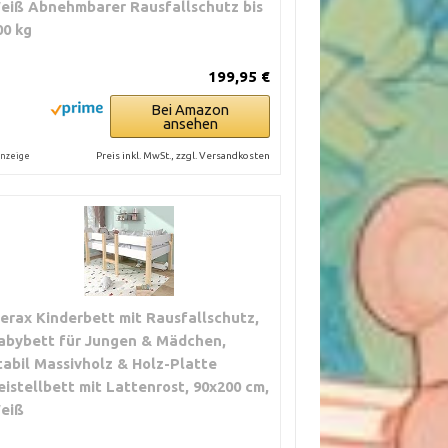
eiß Abnehmbarer Rausfallschutz bis
00 kg
199,95 €
Bei Amazon
ansehen
Preis inkl. MwSt., zzgl. Versandkosten
nzeige
erax Kinderbett mit Rausfallschutz,
FÄHRE
abybett für Jungen & Mädchen,
SSPANNE
tabil Massivholz & Holz-Platte
eistellbett mit Lattenrost, 90x200 cm,
 100 €
eiß
ertige