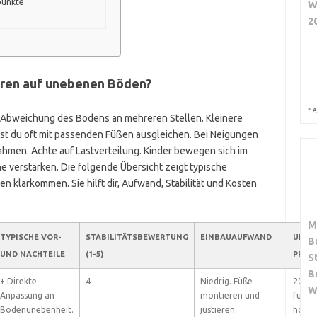
punkte
W
2
eren auf unebenen Böden?
*
A
 Abweichung des Bodens an mehreren Stellen. Kleinere
st du oft mit passenden Füßen ausgleichen. Bei Neigungen
ahmen. Achte auf Lastverteilung. Kinder bewegen sich im
e verstärken. Die folgende Übersicht zeigt typische
n klarkommen. Sie hilft dir, Aufwand, Stabilität und Kosten
M
TYPISCHE VOR-
STABILITÄTSBEWERTUNG
EINBAUAUFWAND
UNGE
B
UND NACHTEILE
(1-5)
PREI
S
B
+ Direkte
4
Niedrig. Füße
20 bis
W
Anpassung an
montieren und
für
Bodenunebenheit.
justieren.
hochw