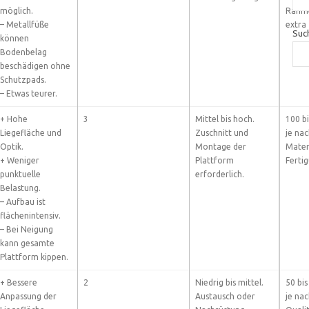
möglich.
Rahm
– Metallfüße
extra
Suc
können
Bodenbelag
beschädigen ohne
Schutzpads.
– Etwas teurer.
+ Hohe
3
Mittel bis hoch.
100 bi
Liegefläche und
Zuschnitt und
je na
Optik.
Montage der
Mater
+ Weniger
Plattform
Ferti
punktuelle
erforderlich.
Belastung.
– Aufbau ist
flächenintensiv.
– Bei Neigung
kann gesamte
Plattform kippen.
+ Bessere
2
Niedrig bis mittel.
50 bis
Anpassung der
Austausch oder
je na