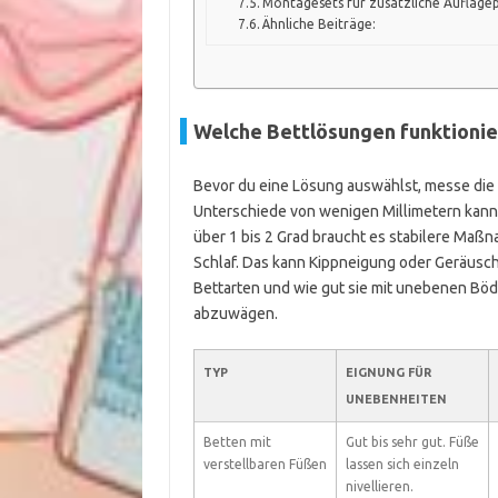
Montagesets für zusätzliche Auflage
Ähnliche Beiträge:
Welche Bettlösungen funktioni
Bevor du eine Lösung auswählst, messe die
Unterschiede von wenigen Millimetern kann
über 1 bis 2 Grad braucht es stabilere Maßn
Schlaf. Das kann Kippneigung oder Geräusch
Bettarten und wie gut sie mit unebenen Böde
abzuwägen.
TYP
EIGNUNG FÜR
UNEBENHEITEN
Betten mit
Gut bis sehr gut. Füße
verstellbaren Füßen
lassen sich einzeln
nivellieren.