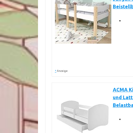
Beistell
*
Anzeige
ACMA Ki
und Latt
Belastba