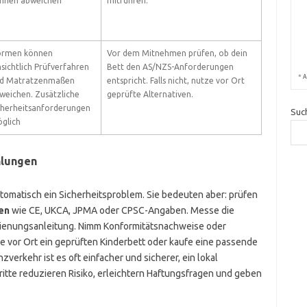
nnen abweichen
mitführen.
rmen können
Vor dem Mitnehmen prüfen, ob dein
nsichtlich Prüfverfahren
Bett den AS/NZS-Anforderungen
*
A
d Matratzenmaßen
entspricht. Falls nicht, nutze vor Ort
weichen. Zusätzliche
geprüfte Alternativen.
cherheitsanforderungen
Suc
glich
hlungen
omatisch ein Sicherheitsproblem. Sie bedeuten aber: prüfen
en
wie CE, UKCA, JPMA oder CPSC-Angaben. Messe die
dienungsanleitung. Nimm Konformitätsnachweise oder
e vor Ort ein geprüften Kinderbett oder kaufe eine passende
verkehr ist es oft einfacher und sicherer, ein lokal
ritte reduzieren Risiko, erleichtern Haftungsfragen und geben