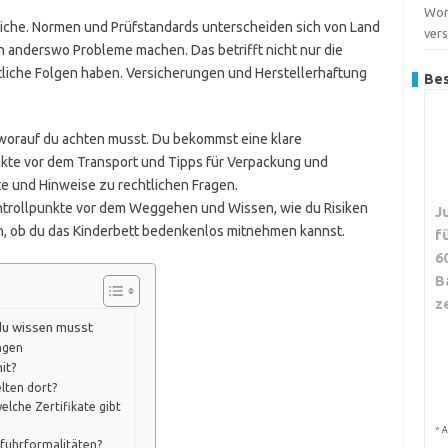
Wor
leiche. Normen und Prüfstandards unterscheiden sich von Land
ver
nn anderswo Probleme machen. Das betrifft nicht nur die
htliche Folgen haben. Versicherungen und Herstellerhaftung
Bes
t, worauf du achten musst. Du bekommst eine klare
nkte vor dem Transport und Tipps für Verpackung und
e und Hinweise zu rechtlichen Fragen.
ontrollpunkte vor dem Weggehen und Wissen, wie du Risiken
J
n, ob du das Kinderbett bedenkenlos mitnehmen kannst.
f
6
B
z
 du wissen musst
ngen
it?
lten dort?
elche Zertifikate gibt
*
A
nfuhrformalitäten?