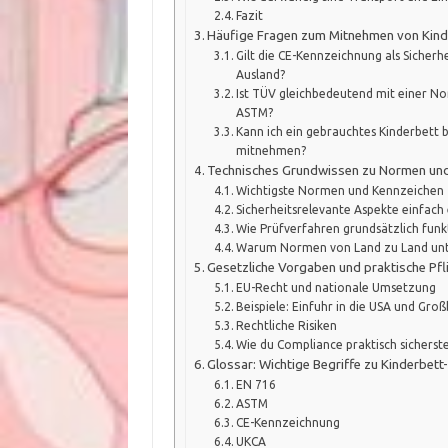
Fazit
Häufige Fragen zum Mitnehmen von Kind
Gilt die CE-Kennzeichnung als Sicherh
Ausland?
Ist TÜV gleichbedeutend mit einer N
ASTM?
Kann ich ein gebrauchtes Kinderbett
mitnehmen?
Technisches Grundwissen zu Normen und
Wichtigste Normen und Kennzeichen
Sicherheitsrelevante Aspekte einfach 
Wie Prüfverfahren grundsätzlich funk
Warum Normen von Land zu Land unte
Gesetzliche Vorgaben und praktische Pfl
EU-Recht und nationale Umsetzung
Beispiele: Einfuhr in die USA und Gro
Rechtliche Risiken
Wie du Compliance praktisch sicherste
Glossar: Wichtige Begriffe zu Kinderbet
EN 716
ASTM
CE-Kennzeichnung
UKCA