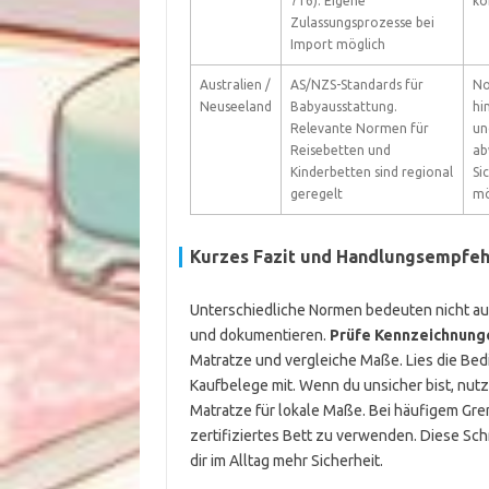
716). Eigene
kö
Zulassungsprozesse bei
Import möglich
Australien /
AS/NZS-Standards für
No
Neuseeland
Babyausstattung.
hi
Relevante Normen für
un
Reisebetten und
ab
Kinderbetten sind regional
Si
geregelt
mö
Kurzes Fazit und Handlungsempfe
Unterschiedliche Normen bedeuten nicht aut
und dokumentieren.
Prüfe Kennzeichnung
Matratze und vergleiche Maße. Lies die Be
Kaufbelege mit. Wenn du unsicher bist, nutz
Matratze für lokale Maße. Bei häufigem Grenz
zertifiziertes Bett zu verwenden. Diese Sch
dir im Alltag mehr Sicherheit.