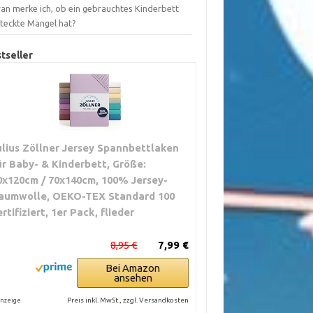
an merke ich, ob ein gebrauchtes Kinderbett
steckte Mängel hat?
tseller
ulius Zöllner Jersey Spannbettlaken
ür Baby- & Kinderbett, Größe:
0x120cm / 70x140cm, 100% Jersey-
aumwolle, OEKO-TEX Standard 100
ertifiziert, 1er Pack, flieder
8,95 €
7,99 €
Bei Amazon
ansehen
Preis inkl. MwSt., zzgl. Versandkosten
nzeige