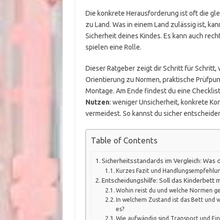
Die konkrete Herausforderung ist oft die g
zu Land. Was in einem Land zulässig ist, ka
Sicherheit deines Kindes. Es kann auch rec
spielen eine Rolle.
Dieser Ratgeber zeigt dir Schritt für Schrit
Orientierung zu Normen, praktische Prüfpu
Montage. Am Ende findest du eine Checklist
Nutzen
: weniger Unsicherheit, konkrete K
vermeidest. So kannst du sicher entscheide
Table of Contents
Sicherheitsstandards im Vergleich: Was
Kurzes Fazit und Handlungsempfehlu
Entscheidungshilfe: Soll das Kinderbett m
Wohin reist du und welche Normen ge
In welchem Zustand ist das Bett und w
es?
Wie aufwändig sind Transport und Ei