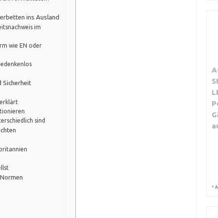
erbetten ins Ausland
eitsnachweis im
orm wie EN oder
 bedenkenlos
A
S
 Sicherheit
L
erklärt
P
tionieren
G
rschiedlich sind
a
ichten
ßbritannien
llst
t-Normen
*
A