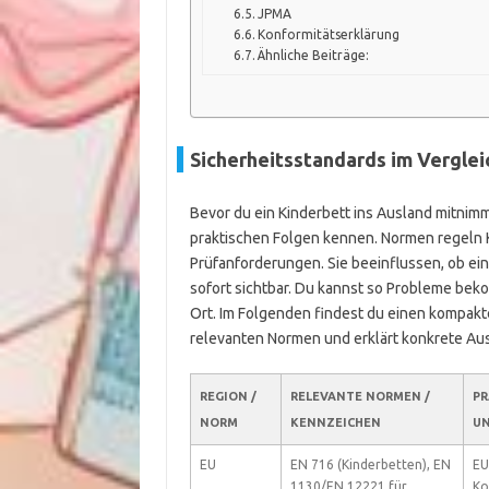
JPMA
Konformitätserklärung
Ähnliche Beiträge:
Sicherheitsstandards im Verglei
Bevor du ein Kinderbett ins Ausland mitnimm
praktischen Folgen kennen. Normen regeln
Prüfanforderungen. Sie beeinflussen, ob ein B
sofort sichtbar. Du kannst so Probleme be
Ort. Im Folgenden findest du einen kompakte
relevanten Normen und erklärt konkrete Aus
REGION /
RELEVANTE NORMEN /
PR
NORM
KENNZEICHEN
UN
EU
EN 716 (Kinderbetten), EN
EU
1130/EN 12221 für
Ko