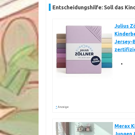
Entscheidungshilfe: Soll das Kin
Julius Z
Kinderbe
Jersey-
zertifizi
*
Anzeige
Merax Ki
Jungen &