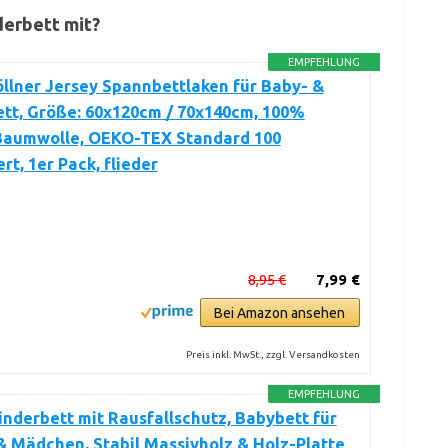
derbett mit?
EMPFEHLUNG
öllner Jersey Spannbettlaken für Baby- &
tt, Größe: 60x120cm / 70x140cm, 100%
Baumwolle, OEKO-TEX Standard 100
ert, 1er Pack, flieder
8,95 €
7,99 €
Bei Amazon ansehen
Preis inkl. MwSt., zzgl. Versandkosten
EMPFEHLUNG
nderbett mit Rausfallschutz, Babybett für
 Mädchen, Stabil Massivholz & Holz-Platte