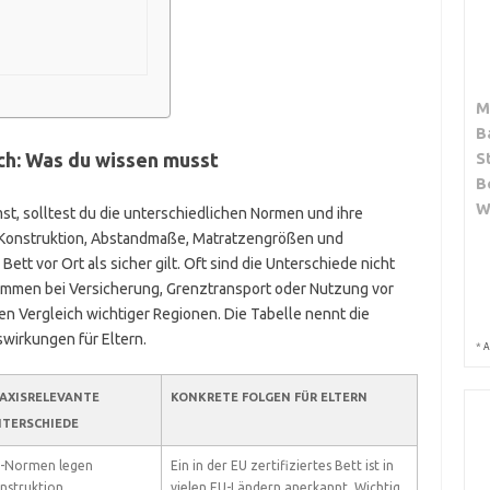
M
B
ch: Was du wissen musst
S
B
W
st, solltest du die unterschiedlichen Normen und ihre
 Konstruktion, Abstandmaße, Matratzengrößen und
ett vor Ort als sicher gilt. Oft sind die Unterschiede nicht
kommen bei Versicherung, Grenztransport oder Nutzung vor
n Vergleich wichtiger Regionen. Die Tabelle nennt die
wirkungen für Eltern.
*
A
AXISRELEVANTE
KONKRETE FOLGEN FÜR ELTERN
TERSCHIEDE
-Normen legen
Ein in der EU zertifiziertes Bett ist in
nstruktion,
vielen EU-Ländern anerkannt. Wichtig