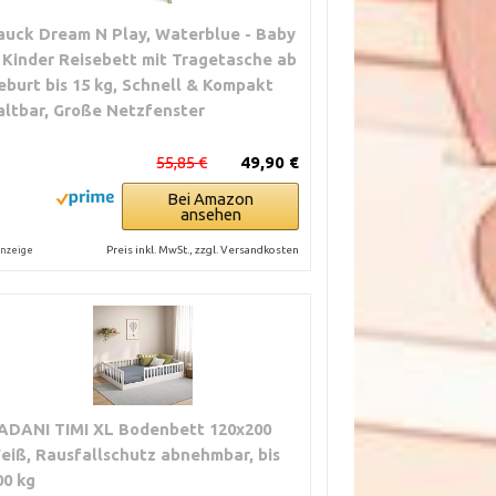
auck Dream N Play, Waterblue - Baby
 Kinder Reisebett mit Tragetasche ab
eburt bis 15 kg, Schnell & Kompakt
altbar, Große Netzfenster
55,85 €
49,90 €
Bei Amazon
ansehen
Preis inkl. MwSt., zzgl. Versandkosten
nzeige
ADANI TIMI XL Bodenbett 120x200
eiß, Rausfallschutz abnehmbar, bis
00 kg