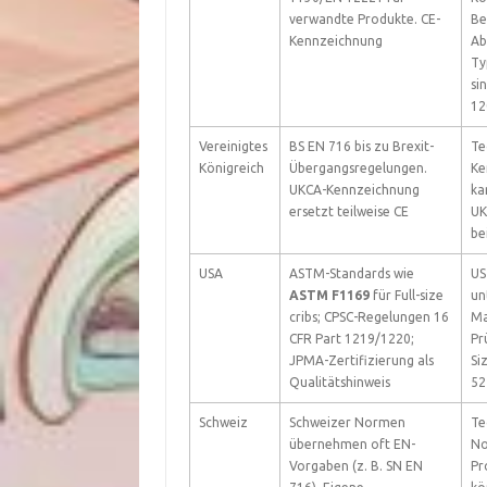
verwandte Produkte. CE-
Be
Kennzeichnung
Ab
Ty
si
12
Vereinigtes
BS EN 716 bis zu Brexit-
Te
Königreich
Übergangsregelungen.
Ke
UKCA-Kennzeichnung
ka
ersetzt teilweise CE
UK
be
USA
ASTM-Standards wie
US
ASTM F1169
für Full-size
un
cribs; CPSC-Regelungen 16
Ma
CFR Part 1219/1220;
Pr
JPMA-Zertifizierung als
Si
Qualitätshinweis
52
Schweiz
Schweizer Normen
Te
übernehmen oft EN-
No
Vorgaben (z. B. SN EN
Pr