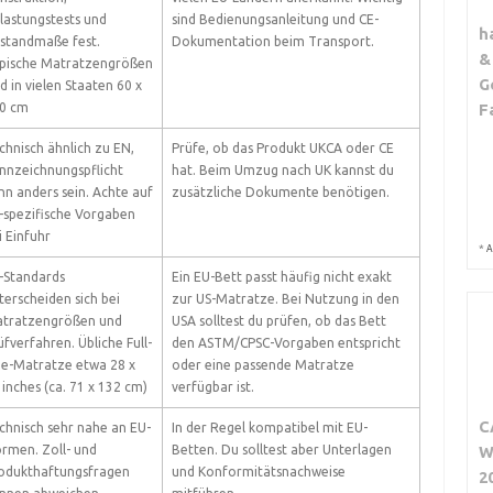
lastungstests und
sind Bedienungsanleitung und CE-
h
standmaße fest.
Dokumentation beim Transport.
&
pische Matratzengrößen
G
nd in vielen Staaten 60 x
0 cm
F
chnisch ähnlich zu EN,
Prüfe, ob das Produkt UKCA oder CE
nnzeichnungspflicht
hat. Beim Umzug nach UK kannst du
nn anders sein. Achte auf
zusätzliche Dokumente benötigen.
-spezifische Vorgaben
i Einfuhr
*
A
-Standards
Ein EU-Bett passt häufig nicht exakt
terscheiden sich bei
zur US-Matratze. Bei Nutzung in den
tratzengrößen und
USA solltest du prüfen, ob das Bett
üfverfahren. Übliche Full-
den ASTM/CPSC-Vorgaben entspricht
ze-Matratze etwa 28 x
oder eine passende Matratze
 inches (ca. 71 x 132 cm)
verfügbar ist.
C
chnisch sehr nahe an EU-
In der Regel kompatibel mit EU-
rmen. Zoll- und
Betten. Du solltest aber Unterlagen
W
odukthaftungsfragen
und Konformitätsnachweise
2