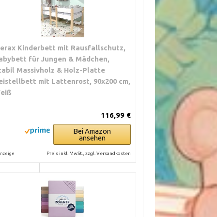
LASTBARKEIT
erax Kinderbett mit Rausfallschutz,
abybett für Jungen & Mädchen,
tabil Massivholz & Holz-Platte
mal bis
eistellbett mit Lattenrost, 90x200 cm,
h. Gute
eiß
ion bei
hem
ichtsbedarf.
116,99 €
el. Nicht alle
Bei Amazon
ansehen
elle für
e Lasten
Preis inkl. MwSt., zzgl. Versandkosten
nzeige
gelegt.
iert stark.
ktrische
führungen
 belastbar.