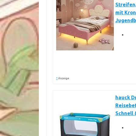
Streifen
mit Kron
Jugendbe
*
Anzeige
hauck Dr
Reisebet
Schnell 