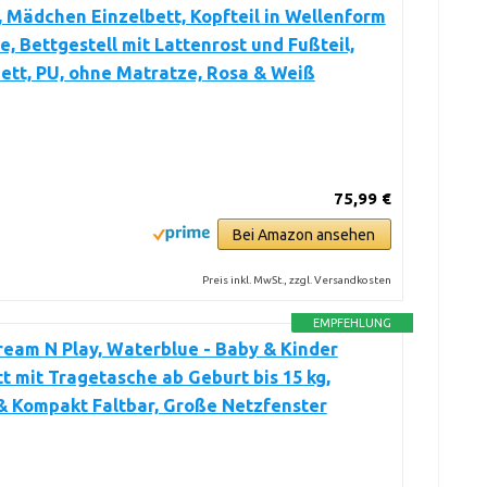
, Mädchen Einzelbett, Kopfteil in Wellenform
e, Bettgestell mit Lattenrost und Fußteil,
tt, PU, ohne Matratze, Rosa & Weiß
75,99 €
Bei Amazon ansehen
Preis inkl. MwSt., zzgl. Versandkosten
EMPFEHLUNG
eam N Play, Waterblue - Baby & Kinder
t mit Tragetasche ab Geburt bis 15 kg,
& Kompakt Faltbar, Große Netzfenster