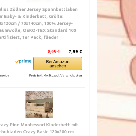
ulius Zöllner Jersey Spannbettlaken
ür Baby- & Kinderbett, Größe:
dergewicht
0x120cm / 70x140cm, 100% Jersey-
gelegt. Für
aumwolle, OEKO-TEX Standard 100
achsene
ertifiziert, 1er Pack, flieder
st nicht
reichend.
8,95 €
7,99 €
Bei Amazon
ansehen
Preis inkl. MwSt., zzgl. Versandkosten
nzeige
razy Pine Montessori Kinderbett mit
chubladen Crazy Basic 120x200 cm