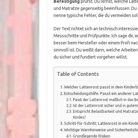
Befestigung
prüfst. Du lernst, welche Latt
und Matratze gegenseitig beeinflussen. Du 
nenne typische Fehler, die du vermeiden soll
Der Text richtet sich an technisch interessie
Messschritte und Prüfpunkte. Ich sage dir, 
besser beim Hersteller oder einem Profi na
sinnvoll ist. Du weißt dann, welche Arbeite
du sicher und fundiert vorgehen willst.
Table of Contents
Welcher Lattenrost passt in dein Kinderbe
Entscheidungshilfe: Passt ein anderer La
Passt der Lattenrost maßlich in das Be
Ist der Lattenrost sicher und in gute
Entspricht Belastbarkeit und Matratz
Kindes?
Schritt-für-Schritt: Lattenrost in ein Kin
Wichtige Warnhinweise und Sicherheitsh
Grundlegende Risiken