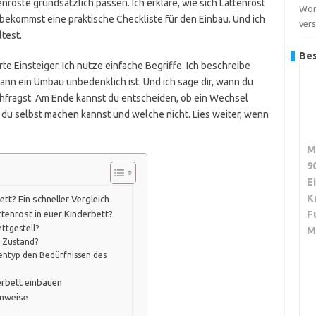
enroste grundsätzlich passen. Ich erkläre, wie sich Lattenrost
Wor
bekommst eine praktische Checkliste für den Einbau. Und ich
ver
test.
Bes
rte Einsteiger. Ich nutze einfache Begriffe. Ich beschreibe
wann ein Umbau unbedenklich ist. Und ich sage dir, wann du
chfragst. Am Ende kannst du entscheiden, ob ein Wechsel
n du selbst machen kannst und welche nicht. Lies weiter, wenn
M
9
E
K
tt? Ein schneller Vergleich
F
ttenrost in euer Kinderbett?
ttgestell?
M
m Zustand?
entyp den Bedürfnissen des
derbett einbauen
inweise