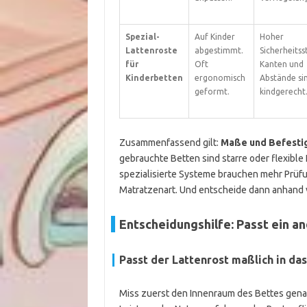
Spezial-
Auf Kinder
Hoher
Lattenroste
abgestimmt.
Sicherheitss
für
Oft
Kanten und
Kinderbetten
ergonomisch
Abstände si
geformt.
kindgerecht
Zusammenfassend gilt:
Maße und Befesti
gebrauchte Betten sind starre oder flexible
spezialisierte Systeme brauchen mehr Prüfu
Matratzenart. Und entscheide dann anhand 
Entscheidungshilfe: Passt ein a
Passt der Lattenrost maßlich in das
Miss zuerst den Innenraum des Bettes genau.