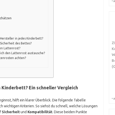
*
A
schätzen
Hersteller in jedes Kinderbett?
Z
Sicherheit des Bettes?
K
en Lattenrost?
 ich den Lattenrost austausche?
W
tenrosten achten?
B
(
 Kinderbett? Ein schneller Vergleich
*
A
nst, hilft ein klarer Überblick. Die folgende Tabelle
ch wichtigen Kriterien. So siehst du schnell, welche Lösungen
uf
Sicherheit
und
Kompatibilität
. Diese beiden Punkte