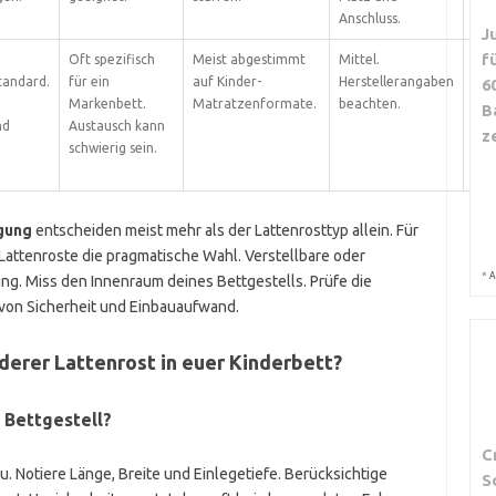
Anschluss.
J
f
Oft spezifisch
Meist abgestimmt
Mittel.
Auf
tandard.
für ein
auf Kinder-
Herstellerangaben
Kin
6
Markenbett.
Matratzenformate.
beachten.
aus
B
nd
Austausch kann
Erw
z
.
schwierig sein.
mei
aus
gung
entscheiden meist mehr als der Lattenrosttyp allein. Für
 Lattenroste die pragmatische Wahl. Verstellbare oder
*
A
ng. Miss den Innenraum deines Bettgestells. Prüfe die
von Sicherheit und Einbauaufwand.
nderer Lattenrost in euer Kinderbett?
 Bettgestell?
C
 Notiere Länge, Breite und Einlegetiefe. Berücksichtige
S