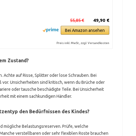
55,85 €
49,90 €
Bei Amazon ansehen
Preis inkl. MwSt., zzgl. Versandkosten
utem Zustand?
 Achte auf Risse, Splitter oder lose Schrauben. Bei
vor. Unsicherheiten sind kritisch, wenn du Brüche oder
riere oder tausche beschädigte Teile. Bei Unsicherheit
erheit mit einem sachkundigen Händler.
atzentyp den Bedürfnissen des Kindes?
nd mögliche Belastungsreserven. Prüfe, welche
Manche verstellbaren oder sehr flexiblen Roste brauchen