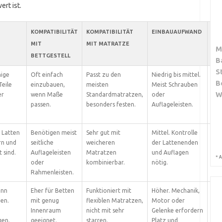
rt ist.
KOMPATIBILITÄT
KOMPATIBILITÄT
EINBAUAUFWAND
BE
MIT
MIT MATRATZE
M
BETTGESTELL
B
S
ige
Oft einfach
Passt zu den
Niedrig bis mittel.
Nor
B
Teile
einzubauen,
meisten
Meist Schrauben
hoc
W
er
wenn Maße
Standardmatratzen,
oder
Opt
passen.
besonders festen.
Auflageleisten.
ho
Gew
 Latten
Benötigen meist
Sehr gut mit
Mittel. Kontrolle
Mitt
ern und
seitliche
weicheren
der Lattenenden
Mod
 sind.
Auflageleisten
Matratzen
und Auflagen
hoh
*
A
oder
kombinierbar.
nötig.
aus
Rahmenleisten.
ann
Eher für Betten
Funktioniert mit
Höher. Mechanik,
Vari
hen.
mit genug
flexiblen Matratzen,
Motor oder
Ele
Innenraum
nicht mit sehr
Gelenke erfordern
Aus
gen.
geeignet.
starren.
Platz und
oft