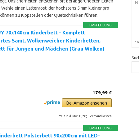
liegt. Unsicherheiten entstehen oft bei abgerundeten Ecken
N
ähle einen Lattenrost, der höchstens 5 mm kleiner pro
 können zu Kippstellen oder Quetschrisiken führen.
EMPFEHLUNG
Y 70x140cm Kinderbett - Komplett
rtes Samt, Wolkenweicher Kinderbetten,
*
A
tt für Jungen und Mädchen (Grau Wolken)
Suc
179,99 €
Bei Amazon ansehen
Preis inkl. MwSt., zzgl. Versandkosten
EMPFEHLUNG
nderbett Polsterbett 90x200cm mit LED-