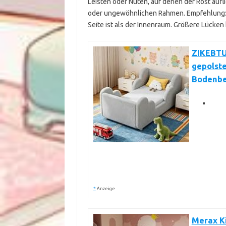
Leisten oder Nuten, auf denen der Rost auf
oder ungewöhnlichen Rahmen. Empfehlung: W
Seite ist als der Innenraum. Größere Lücken
ZIKEBTU
gepolste
Bodenbe
*
Anzeige
Merax Ki