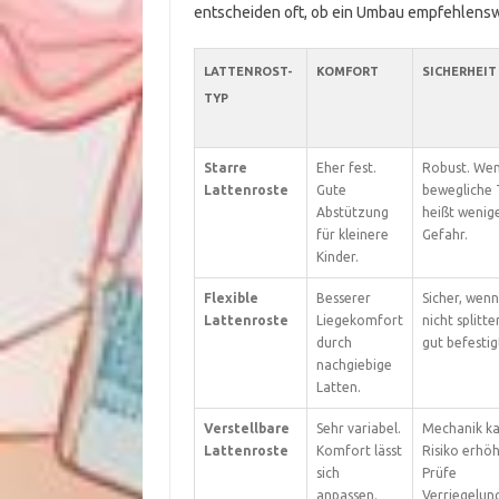
entscheiden oft, ob ein Umbau empfehlenswe
LATTENROST-
KOMFORT
SICHERHEIT
TYP
Starre
Eher fest.
Robust. Wen
Lattenroste
Gute
bewegliche 
Abstützung
heißt wenig
für kleinere
Gefahr.
Kinder.
Flexible
Besserer
Sicher, wenn
Lattenroste
Liegekomfort
nicht splitt
durch
gut befestigt
nachgiebige
Latten.
Verstellbare
Sehr variabel.
Mechanik k
Lattenroste
Komfort lässt
Risiko erhö
sich
Prüfe
anpassen.
Verriegelun