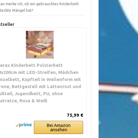
an merke ich, ob ein gebrauchtes Kinderbett
steckte Mängel hat?
tseller
erax Kinderbett Polsterbett
0x200cm mit LED-Streifen, Mädchen
inzelbett, Kopfteil in Wellenform mit
rone, Bettgestell mit Lattenrost und
ußteil, Jugendbett, PU, ohne
atratze, Rosa & Weiß
75,99 €
Bei Amazon
ansehen