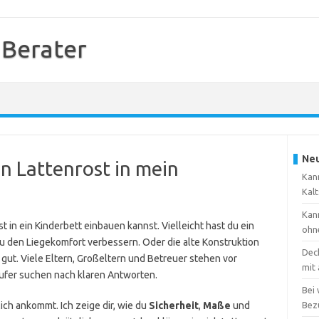
 Berater
Neu
n Lattenrost in mein
Kann
Kal
Kann
 in ein Kinderbett einbauen kannst. Vielleicht hast du ein
ohn
 du den Liegekomfort verbessern. Oder die alte Konstruktion
Dec
 gut. Viele Eltern, Großeltern und Betreuer stehen vor
mit
äufer suchen nach klaren Antworten.
Bei
lich ankommt. Ich zeige dir, wie du
Sicherheit
,
Maße
und
Bez