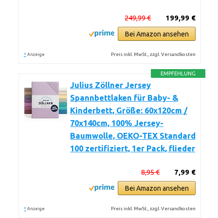
249,99 €
199,99 €
Bei Amazon ansehen
*
Preis inkl. MwSt., zzgl. Versandkosten
Anzeige
EMPFEHLUNG
Julius Zöllner Jersey
Spannbettlaken für Baby- &
Kinderbett, Größe: 60x120cm /
70x140cm, 100% Jersey-
Baumwolle, OEKO-TEX Standard
100 zertifiziert, 1er Pack, flieder
8,95 €
7,99 €
Bei Amazon ansehen
*
Preis inkl. MwSt., zzgl. Versandkosten
Anzeige