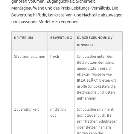
gehören Volumen, Zugänglichkeit, Sicherheit,
Montageaufwand und das Preis-Leistungs-Verhältnis. Die
Bewertung hilft dir, konkrete Vor- und Nachteile abzuwägen
und passende Modelle zu erkennen.
KRITERIUM
BEWERTUNG
KURZBEGRÜNDUNG /
HINWEISE
Stauraumvolumen
hoch
Schubladen unter dem
Bett nutzen den sonst
ungenutzten Bereich
effektiv. Modelle wie
IKEA SLÄKT
bieten oft
große Schubkästen, die
Bettwäsche und Kisten
aufnehmen.
Zugänglichkeit
mittel bis
Schubladen sind meist
gut
leicht zugänglich. Bei
sehr flachen Schubladen
oder Betten nah am
Boden kann das