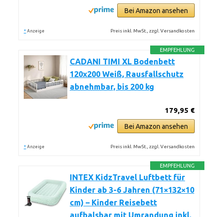
Bei Amazon ansehen
*
Preis inkl. MwSt., zzgl. Versandkosten
Anzeige
EMPFEHLUNG
CADANI TIMI XL Bodenbett
120x200 Weiß, Rausfallschutz
abnehmbar, bis 200 kg
179,95 €
Bei Amazon ansehen
*
Preis inkl. MwSt., zzgl. Versandkosten
Anzeige
EMPFEHLUNG
INTEX KidzTravel Luftbett für
Kinder ab 3-6 Jahren (71×132×10
cm) – Kinder Reisebett
aufbalsbar mit Umrandung inkl.