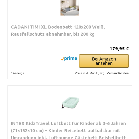
CADANI TIMI XL Bodenbett 120x200 Weiß,
Rausfallschutz abnehmbar, bis 200 kg
179,95 €
Bei Amazon
ansehen
*
Preis inkl. MwSt., zzgl. Versandkosten
Anzeige
INTEX KidzTravel Luftbett für Kinder ab 3-6 Jahren
(71×132×10 cm) – Kinder Reisebett aufbalsbar mit
Umrandung inkl. Luftpumpe Gästebett Beistellbett,