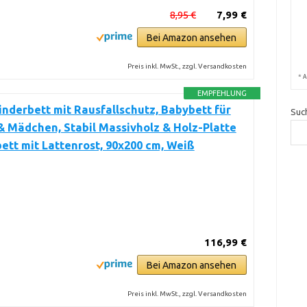
8,95 €
7,99 €
Bei Amazon ansehen
Preis inkl. MwSt., zzgl. Versandkosten
*
A
EMPFEHLUNG
nderbett mit Rausfallschutz, Babybett für
Suc
 Mädchen, Stabil Massivholz & Holz-Platte
bett mit Lattenrost, 90x200 cm, Weiß
116,99 €
Bei Amazon ansehen
Preis inkl. MwSt., zzgl. Versandkosten