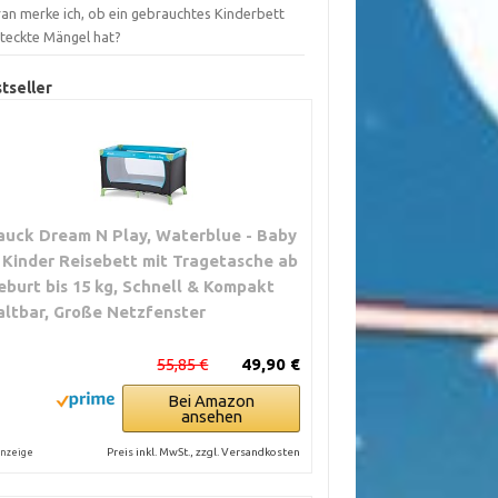
an merke ich, ob ein gebrauchtes Kinderbett
steckte Mängel hat?
tseller
auck Dream N Play, Waterblue - Baby
 Kinder Reisebett mit Tragetasche ab
eburt bis 15 kg, Schnell & Kompakt
altbar, Große Netzfenster
55,85 €
49,90 €
Bei Amazon
ansehen
Preis inkl. MwSt., zzgl. Versandkosten
nzeige