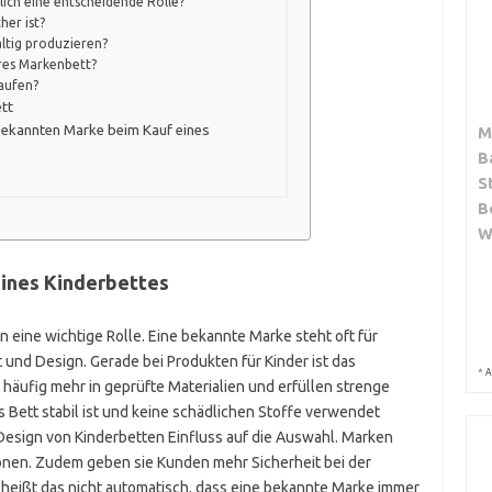
lich eine entscheidende Rolle?
her ist?
ltig produzieren?
eres Markenbett?
aufen?
ett
 bekannten Marke beim Kauf eines
M
B
S
B
W
ines Kinderbettes
 eine wichtige Rolle. Eine bekannte Marke steht oft für
 und Design. Gerade bei Produkten für Kinder ist das
*
A
häufig mehr in geprüfte Materialien und erfüllen strenge
s Bett stabil ist und keine schädlichen Stoffe verwendet
Design von Kinderbetten Einfluss auf die Auswahl. Marken
ionen. Zudem geben sie Kunden mehr Sicherheit bei der
heißt das nicht automatisch, dass eine bekannte Marke immer