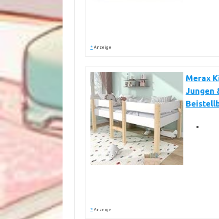
*
Anzeige
Merax Ki
Jungen &
Beistell
*
Anzeige