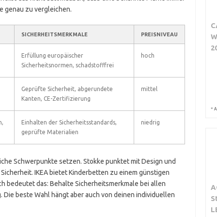
kte genau zu vergleichen.
C
SICHERHEITSMERKMALE
PREISNIVEAU
W
2
Erfüllung europäischer
hoch
Sicherheitsnormen, schadstofffrei
Geprüfte Sicherheit, abgerundete
mittel
Kanten, CE-Zertifizierung
*
A
h,
Einhalten der Sicherheitsstandards,
niedrig
geprüfte Materialien
liche Schwerpunkte setzen. Stokke punktet mit Design und
 Sicherheit. IKEA bietet Kinderbetten zu einem günstigen
ich bedeutet das: Behalte Sicherheitsmerkmale bei allen
A
. Die beste Wahl hängt aber auch von deinen individuellen
S
L