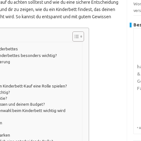
orauf du achten solltest und wie du eine sichere Entscheidung
Wor
n und dir zu zeigen, wie du ein Kinderbett findest, das deinen
ver
t wird. So kannst du entspannt und mit gutem Gewissen
Bes
derbettes
inderbettes besonders wichtig?
derung
h
&
G
m Kinderbett-Kauf eine Rolle spielen?
F
chtig?
tie?
issen und deinem Budget?
enwahl beim Kinderbett wichtig wird
on
*
A
Marken