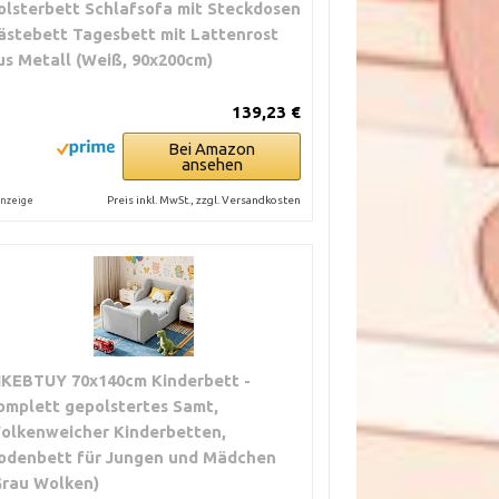
olsterbett Schlafsofa mit Steckdosen
ästebett Tagesbett mit Lattenrost
us Metall (Weiß, 90x200cm)
139,23 €
Bei Amazon
ansehen
Preis inkl. MwSt., zzgl. Versandkosten
nzeige
IKEBTUY 70x140cm Kinderbett -
omplett gepolstertes Samt,
olkenweicher Kinderbetten,
odenbett für Jungen und Mädchen
Grau Wolken)