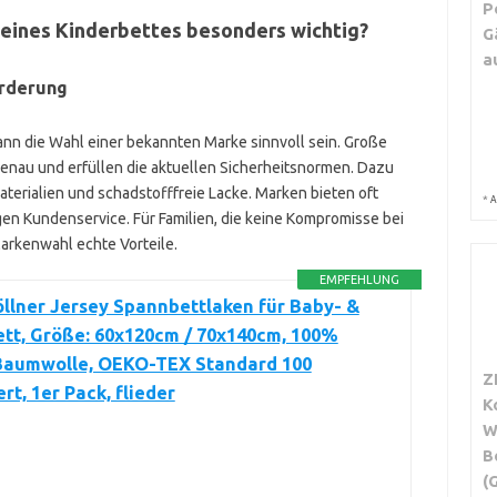
P
 eines Kinderbettes besonders wichtig?
G
a
orderung
kann die Wahl einer bekannten Marke sinnvoll sein. Große
genau und erfüllen die aktuellen Sicherheitsnormen. Dazu
aterialien und schadstofffreie Lacke. Marken bieten oft
*
A
gen Kundenservice. Für Familien, die keine Kompromisse bei
Markenwahl echte Vorteile.
EMPFEHLUNG
öllner Jersey Spannbettlaken für Baby- &
tt, Größe: 60x120cm / 70x140cm, 100%
Baumwolle, OEKO-TEX Standard 100
Z
ert, 1er Pack, flieder
K
W
B
(