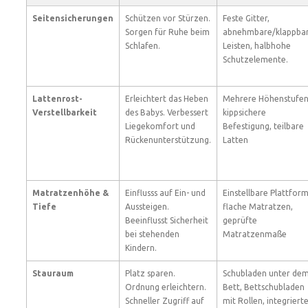
Seitensicherungen
Schützen vor Stürzen.
Feste Gitter,
Sorgen für Ruhe beim
abnehmbare/klappba
Schlafen.
Leisten, halbhohe
Schutzelemente.
Lattenrost-
Erleichtert das Heben
Mehrere Höhenstufen
Verstellbarkeit
des Babys. Verbessert
kippsichere
Liegekomfort und
Befestigung, teilbare
Rückenunterstützung.
Latten
Matratzenhöhe &
Einflusss auf Ein- und
Einstellbare Plattform
Tiefe
Aussteigen.
flache Matratzen,
Beeinflusst Sicherheit
geprüfte
bei stehenden
Matratzenmaße
Kindern.
Stauraum
Platz sparen.
Schubladen unter de
Ordnung erleichtern.
Bett, Bettschubladen
Schneller Zugriff auf
mit Rollen, integriert