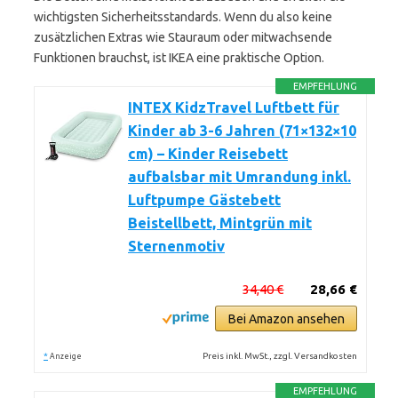
wichtigsten Sicherheitsstandards. Wenn du also keine
zusätzlichen Extras wie Stauraum oder mitwachsende
Funktionen brauchst, ist IKEA eine praktische Option.
EMPFEHLUNG
INTEX KidzTravel Luftbett für
Kinder ab 3-6 Jahren (71×132×10
cm) – Kinder Reisebett
aufbalsbar mit Umrandung inkl.
Luftpumpe Gästebett
Beistellbett, Mintgrün mit
Sternenmotiv
34,40 €
28,66 €
Bei Amazon ansehen
*
Preis inkl. MwSt., zzgl. Versandkosten
Anzeige
EMPFEHLUNG