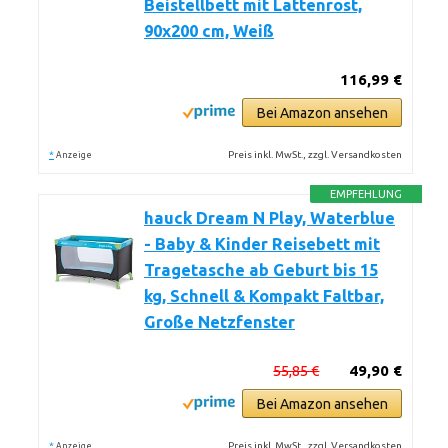
Beistellbett mit Lattenrost,
90x200 cm, Weiß
116,99 €
Bei Amazon ansehen
*
Preis inkl. MwSt., zzgl. Versandkosten
Anzeige
EMPFEHLUNG
hauck Dream N Play, Waterblue
- Baby & Kinder Reisebett mit
Tragetasche ab Geburt bis 15
kg, Schnell & Kompakt Faltbar,
Große Netzfenster
55,85 €
49,90 €
Bei Amazon ansehen
*
Preis inkl. MwSt., zzgl. Versandkosten
Anzeige