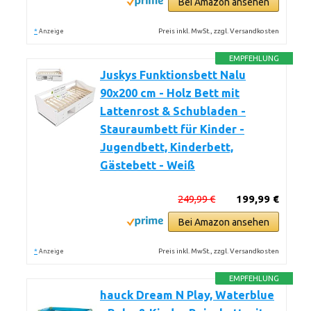
Bei Amazon ansehen
*
Preis inkl. MwSt., zzgl. Versandkosten
Anzeige
EMPFEHLUNG
Juskys Funktionsbett Nalu
90x200 cm - Holz Bett mit
Lattenrost & Schubladen -
Stauraumbett für Kinder -
Jugendbett, Kinderbett,
Gästebett - Weiß
249,99 €
199,99 €
Bei Amazon ansehen
*
Preis inkl. MwSt., zzgl. Versandkosten
Anzeige
EMPFEHLUNG
hauck Dream N Play, Waterblue