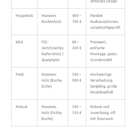
zeitloses Design
Hoppekids
Massives
400 –
Flexible
Buchenholz
700 €
Ausbauoptionen,
schadstoffgeprüft
IKEA
FSC-
80 –
Preiswert,
zertifiziertes
200 €
einfache
Kiefernholz /
Montage, gutes
Spanplatte
Grundmodell
Paidi
Massives
500 –
Hochwertige
Holz (Buche,
900 €
Verarbeitung,
Eiche)
langlebig, große
Modellvielfalt
Robust
Massives
300 –
Robust und
Holz (Fichte,
550 €
zuverlässig, oft
Buche)
mit Stauraum