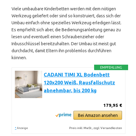
Viele umbaubare Kinderbetten werden mit dem nötigen
Werkzeug geliefert oder sind so konstruiert, dass sich der
Umbau einfach ohne spezielles Werkzeug erledigen lässt.
Es empfiehlt sich aber, die Bedienungsanleitung genau zu
lesen und eventuell einen Schraubenzieher oder
Inbusschlüssel bereitzuhalten. Der Umbau ist meist gut
durchdacht, damit Eltern ihn problemlos durchführen
können.
EMPFEHLUNG
CADANI TIMI XL Bodenbett
120x200 Weiß, Rausfallschutz
abnehmbar, bis 200 kg
179,95 €
Bei Amazon ansehen
*
Preis inkl. MwSt., zzgl. Versandkosten
Anzeige