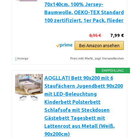
70x140cm, 100% Jersey-
Baumwolle, OEKO-TEX Standard
100 zertifiziert, 1er Pack, flieder
8,95 €
7,99 €
Bei Amazon ansehen
*
Preis inkl. MwSt., zzgl. Versandkosten
Anzeige
EMPFEHLUNG
AOGLLATI Bett 90x200 mit 6
Staufächern Jugendbett 90x200
mit LED-Beleuchtung
Kinderbett Polsterbett
Schlafsofa mit Steckdosen
Gästebett Tagesbett mit
Lattenrost aus Metall (Weiß,
90x200cm)