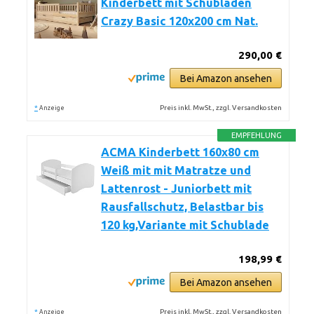
Kinderbett mit Schubladen
Crazy Basic 120x200 cm Nat.
290,00 €
Bei Amazon ansehen
*
Preis inkl. MwSt., zzgl. Versandkosten
Anzeige
EMPFEHLUNG
ACMA Kinderbett 160x80 cm
Weiß mit mit Matratze und
Lattenrost - Juniorbett mit
Rausfallschutz, Belastbar bis
120 kg,Variante mit Schublade
198,99 €
Bei Amazon ansehen
*
Preis inkl. MwSt., zzgl. Versandkosten
Anzeige