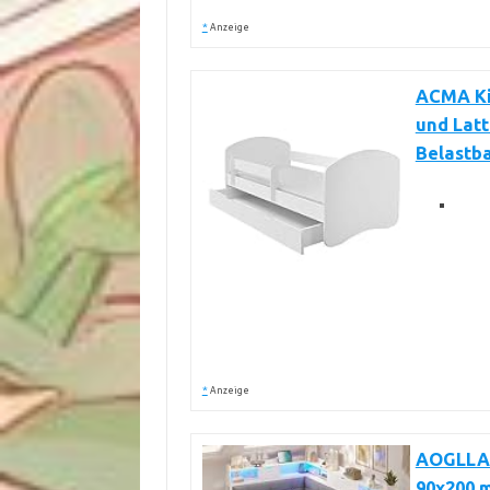
*
Anzeige
ACMA Ki
und Latt
Belastba
*
Anzeige
AOGLLAT
90x200 m