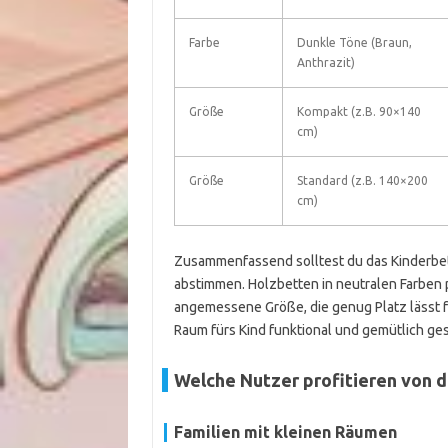
Farbe
Dunkle Töne (Braun,
Anthrazit)
Größe
Kompakt (z.B. 90×140
cm)
Größe
Standard (z.B. 140×200
cm)
Zusammenfassend solltest du das Kinderbet
abstimmen. Holzbetten in neutralen Farben p
angemessene Größe, die genug Platz lässt f
Raum fürs Kind funktional und gemütlich ges
Welche Nutzer profitieren von 
Familien mit kleinen Räumen