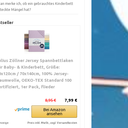
an merke ich, ob ein gebrauchtes Kinderbett
steckte Mängel hat?
tseller
ulius Zöllner Jersey Spannbettlaken
ür Baby- & Kinderbett, Größe:
0x120cm / 70x140cm, 100% Jersey-
aumwolle, OEKO-TEX Standard 100
ertifiziert, 1er Pack, flieder
8,95 €
7,99 €
Bei Amazon
ansehen
Preis inkl. MwSt., zzgl. Versandkosten
nzeige