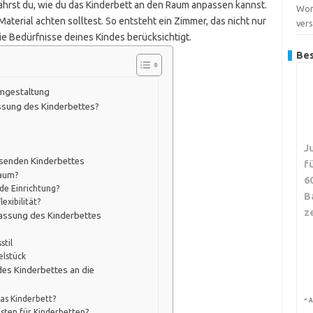
hrst du, wie du das Kinderbett an den Raum anpassen kannst.
Wor
aterial achten solltest. So entsteht ein Zimmer, das nicht nur
ver
die Bedürfnisse deines Kindes berücksichtigt.
Bes
umgestaltung
ssung des Kinderbettes?
J
ssenden Kinderbettes
f
Raum?
6
de Einrichtung?
B
lexibilität?
z
passung des Kinderbettes
d
stil
elstück
des Kinderbettes an die
das Kinderbett?
*
A
sten für Kinderbetten?