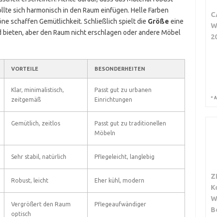
llte sich harmonisch in den Raum einfügen. Helle Farben
C
e schaffen Gemütlichkeit. Schließlich spielt die
Größe
eine
W
ind bieten, aber den Raum nicht erschlagen oder andere Möbel
2
VORTEILE
BESONDERHEITEN
Klar, minimalistisch,
Passt gut zu urbanen
*
A
zeitgemäß
Einrichtungen
Gemütlich, zeitlos
Passt gut zu traditionellen
Möbeln
Sehr stabil, natürlich
Pflegeleicht, langlebig
Z
Robust, leicht
Eher kühl, modern
K
W
Vergrößert den Raum
Pflegeaufwändiger
B
optisch