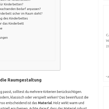
für Kinderbetten?
n wachsenden Bedarf anpassen?
Kinderbett sicher im Raum steht?
ng des Kinderbettes
ür das Kinderbett
he
C
dungen
W
2
*
A
 die Raumgestaltung
 passt, solltest du mehrere Kriterien berücksichtigen.
modern, klassisch oder verspielt wirken? Das beeinflusst die
nso entscheidend ist das
Material
. Holz wirkt warm und
ustriell erscheinen. Achte darauf, dass das Material robust