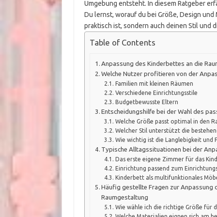
Umgebung entsteht. In diesem Ratgeber erfä
Du lernst, worauf du bei Größe, Design und M
praktisch ist, sondern auch deinen Stil und 
Table of Contents
Anpassung des Kinderbettes an die Ra
Welche Nutzer profitieren von der Anpa
Familien mit kleinen Räumen
Verschiedene Einrichtungsstile
Budgetbewusste Eltern
Entscheidungshilfe bei der Wahl des pa
Welche Größe passt optimal in den 
Welcher Stil unterstützt die bestehen
Wie wichtig ist die Langlebigkeit und F
Typische Alltagssituationen bei der An
Das erste eigene Zimmer für das Kin
Einrichtung passend zum Einrichtungs
Kinderbett als multifunktionales Möb
Häufig gestellte Fragen zur Anpassung 
Raumgestaltung
Wie wähle ich die richtige Größe für 
Welche Materialien eignen sich am be