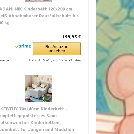
ADANI NIK Kinderbett 120x200 cm
eiß Abnehmbarer Rausfallschutz bis
00 kg
199,95 €
Bei Amazon
ansehen
Preis inkl. MwSt., zzgl. Versandkosten
nzeige
IKEBTUY 70x140cm Kinderbett -
omplett gepolstertes Samt,
olkenweicher Kinderbetten,
odenbett für Jungen und Mädchen