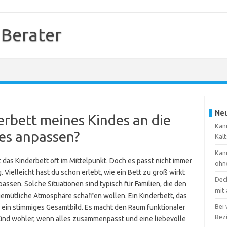
 Berater
Neu
erbett meines Kindes an die
Kann
es anpassen?
Kal
Kann
 das Kinderbett oft im Mittelpunkt. Doch es passt nicht immer
ohn
 Vielleicht hast du schon erlebt, wie ein Bett zu groß wirkt
Dec
passen. Solche Situationen sind typisch für Familien, die den
mit
gemütliche Atmosphäre schaffen wollen. Ein Kinderbett, das
Bei
ür ein stimmiges Gesamtbild. Es macht den Raum funktionaler
Bez
Kind wohler, wenn alles zusammenpasst und eine liebevolle