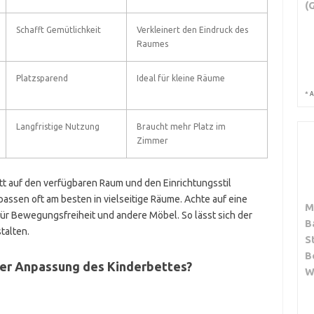
(
Schafft Gemütlichkeit
Verkleinert den Eindruck des
Raumes
Platzsparend
Ideal für kleine Räume
*
A
Langfristige Nutzung
Braucht mehr Platz im
Zimmer
t auf den verfügbaren Raum und den Einrichtungsstil
assen oft am besten in vielseitige Räume. Achte auf eine
M
ür Bewegungsfreiheit und andere Möbel. So lässt sich der
B
talten.
S
B
der Anpassung des Kinderbettes?
W