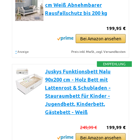
cm Weiß Abnehmbarer
Rausfallschutz bis 200 kg
199,95 €
Bei Amazon ansehen
*
Preis inkl. MwSt., zzgl. Versandkosten
Anzeige
EMPFEHLUNG
Juskys Funktionsbett Nalu
90x200 cm - Holz Bett mit
Lattenrost & Schubladen -
Stauraumbett für Kinder -
Jugendbett, Kinderbett,
Gästebett - Weiß
249,99 €
199,99 €
Bei Amazon ansehen