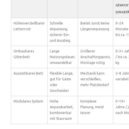
GEWICH
(UNGEF
Höhenverstellbarer
Schnelle
Bietet sonst keine
0–24
Lattenrost
Anpassung,
Längenanpassung
Monate 
sicherer Ein-
bis ca. 1
und Ausstieg
Umbaubares
Lange
Größerer
0–3+ Ja
Gitterbett
Nutzungsdauer,
Anschaffungspreis,
/ bis ca.
umwandelbar
Montage nötig
kg
Ausziehbares Bett
Flexible Länge,
Mechanik kann
2–8 Jahr
gut für Gäste
verschleißen,
variabel
oder
mehr Platzbedarf
Geschwister
Modulares System
Hohe
Komplexe
0–10+
Anpassbarkeit,
Planung, meist
Jahre / 
kombinierbar
teurer
nach Mo
mit Stauraum