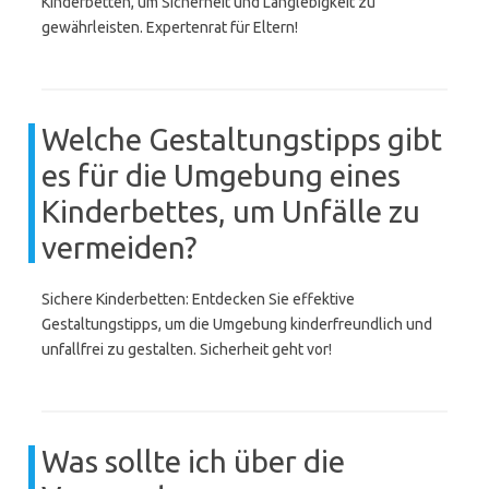
Kinderbetten, um Sicherheit und Langlebigkeit zu
gewährleisten. Expertenrat für Eltern!
Welche Gestaltungstipps gibt
es für die Umgebung eines
Kinderbettes, um Unfälle zu
vermeiden?
Sichere Kinderbetten: Entdecken Sie effektive
Gestaltungstipps, um die Umgebung kinderfreundlich und
unfallfrei zu gestalten. Sicherheit geht vor!
Was sollte ich über die