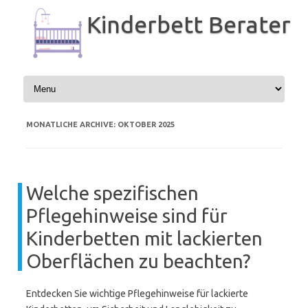
Zum
Inhalt
Kinderbett Berater
springen
MONATLICHE ARCHIVE:
OKTOBER 2025
Welche spezifischen
Pflegehinweise sind für
Kinderbetten mit lackierten
Oberflächen zu beachten?
Entdecken Sie wichtige Pflegehinweise für lackierte