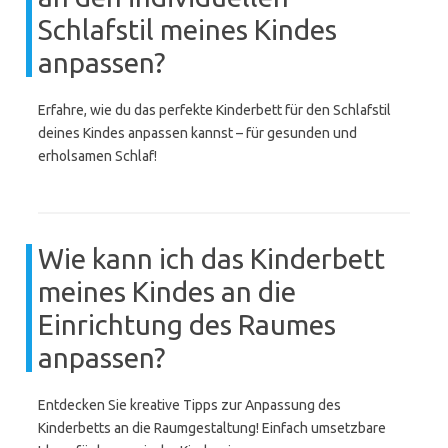
Schlafstil meines Kindes
anpassen?
Erfahre, wie du das perfekte Kinderbett für den Schlafstil
deines Kindes anpassen kannst – für gesunden und
erholsamen Schlaf!
Wie kann ich das Kinderbett
meines Kindes an die
Einrichtung des Raumes
anpassen?
Entdecken Sie kreative Tipps zur Anpassung des
Kinderbetts an die Raumgestaltung! Einfach umsetzbare