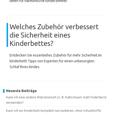
Ideen für harmonische Kinderzimmer.
Welches Zubehör verbessert
die Sicherheit eines
Kinderbettes?
Entdecken Sie essentielles Zubehör für mehr Sicherheit im
Kinderbett! Tipps von Experten für einen unbesorgten
Schlaf Ihres Kindes.
Neueste Beiträge
Kann ich eine andere Matratzenart (z. B. Kaltschaum statt Federkern)
verwenden?
Kann ich ein Kinderbett komplett neu lackieren, ohne Schadstoffe