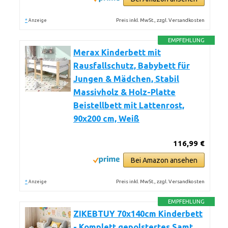
*
Preis inkl. MwSt., zzgl. Versandkosten
Anzeige
EMPFEHLUNG
Merax Kinderbett mit
Rausfallschutz, Babybett für
Jungen & Mädchen, Stabil
Massivholz & Holz-Platte
Beistellbett mit Lattenrost,
90x200 cm, Weiß
116,99 €
Bei Amazon ansehen
*
Preis inkl. MwSt., zzgl. Versandkosten
Anzeige
EMPFEHLUNG
ZIKEBTUY 70x140cm Kinderbett
- Komplett gepolstertes Samt,