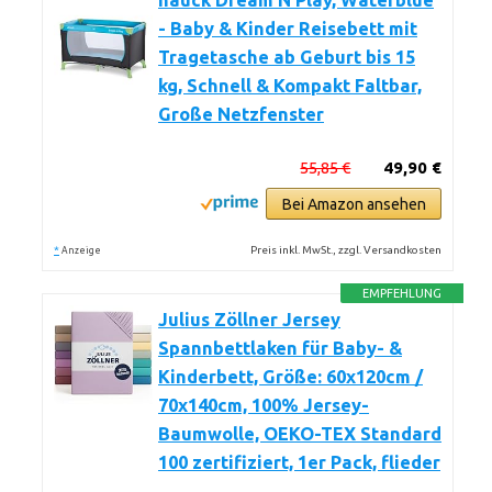
hauck Dream N Play, Waterblue
- Baby & Kinder Reisebett mit
Tragetasche ab Geburt bis 15
kg, Schnell & Kompakt Faltbar,
Große Netzfenster
55,85 €
49,90 €
Bei Amazon ansehen
*
Preis inkl. MwSt., zzgl. Versandkosten
Anzeige
EMPFEHLUNG
Julius Zöllner Jersey
Spannbettlaken für Baby- &
Kinderbett, Größe: 60x120cm /
70x140cm, 100% Jersey-
Baumwolle, OEKO-TEX Standard
100 zertifiziert, 1er Pack, flieder