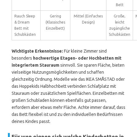
Bett
Rauch Sleep
Gering
Mittel (Einfaches
Große,
& Dream
(Klassisches
Design)
leicht
Bett mit
Einzelbett)
zugängliche
Schubkästen
Schubkästen
Wichtigste Erkenntnisse:
Für kleine Zimmer sind
besonders
hochwertige Etagen- oder Hochbetten mit
integriertem Stauraum
sinnvoll. Sie sparen Fläche, bieten
vielseitige Nutzungsmöglichkeiten und schaffen
gleichzeitig Ordnung. Modelle wie das IKEA SMÅSTAD oder
das Hoppekids Halbhochbett verbinden Schlafplatz mit
Stauraum oder zusätzlichem Spielflächen. Einzelbetten mit
großen Schubladen können ebenfalls gut passen,
erfordern aber etwas mehr Fläche. Achte immer darauf, dass
das Bett flexibel ist und zu den individuellen Bedürfnissen
deines Kindes passt.
Für wen eignen sich welche Kinderbetten in