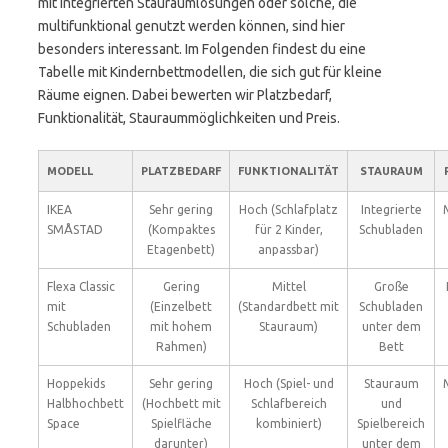
mit integrierten Stauraumlösungen oder solche, die
multifunktional genutzt werden können, sind hier
besonders interessant. Im Folgenden findest du eine
Tabelle mit Kindernbettmodellen, die sich gut für kleine
Räume eignen. Dabei bewerten wir Platzbedarf,
Funktionalität, Stauraummöglichkeiten und Preis.
MODELL
PLATZBEDARF
FUNKTIONALITÄT
STAURAUM
IKEA
Sehr gering
Hoch (Schlafplatz
Integrierte
SMÅSTAD
(Kompaktes
für 2 Kinder,
Schubladen
Etagenbett)
anpassbar)
Flexa Classic
Gering
Mittel
Große
mit
(Einzelbett
(Standardbett mit
Schubladen
Schubladen
mit hohem
Stauraum)
unter dem
Rahmen)
Bett
Hoppekids
Sehr gering
Hoch (Spiel- und
Stauraum
Halbhochbett
(Hochbett mit
Schlafbereich
und
Space
Spielfläche
kombiniert)
Spielbereich
darunter)
unter dem