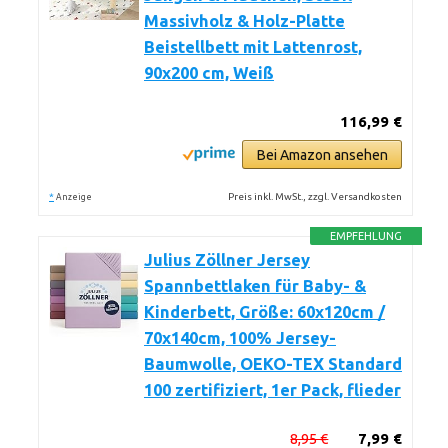
Massivholz & Holz-Platte
Beistellbett mit Lattenrost,
90x200 cm, Weiß
116,99 €
Bei Amazon ansehen
*
Preis inkl. MwSt., zzgl. Versandkosten
Anzeige
EMPFEHLUNG
Julius Zöllner Jersey
Spannbettlaken für Baby- &
Kinderbett, Größe: 60x120cm /
70x140cm, 100% Jersey-
Baumwolle, OEKO-TEX Standard
100 zertifiziert, 1er Pack, flieder
8,95 €
7,99 €