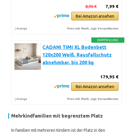
8,95 €
7,99 €
Bei Amazon ansehen
*
Preis inkl. MwSt., zzgl. Versandkosten
Anzeige
EMPFEHLUNG
CADANI TIMI XL Bodenbett
120x200 Weiß, Rausfallschutz
abnehmbar, bis 200 kg
179,95 €
Bei Amazon ansehen
*
Preis inkl. MwSt., zzgl. Versandkosten
Anzeige
Mehrkindfamilien mit begrenztem Platz
In Familien mit mehreren Kindern ist der Platz in den