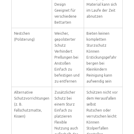
Design
Material kann sich
Geeignet für
im Laufe der Zeit
verschiedene
abnutzen
Bettarten
Nestchen
Weicher,
Bieten keinen
(Polsterung)
gepolsterter
kompletten
Schutz
Sturzschutz
Verhindert
Können
Prellungen bei
Erstickungsgefahr
Anstoßen
bergen bei
Einfach zu
Kleinkindern
befestigen und
Reinigung kann
zu entfernen
aufwendig sein
Alternative
Zusätzlicher
Schützen nicht vor
Schutzvorrichtungen
Schutz bei
dem Herausfallen
(z. B.
einem Sturz
selbst
Fallschutzmatte,
Einfach zu
Rutschen oder
Kissen)
platzieren
verrutschen leicht
Flexible
Können
Nutzung auch
Stolperfallen