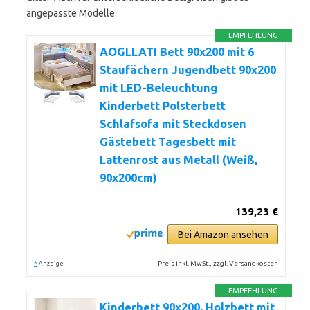
angepasste Modelle.
EMPFEHLUNG
AOGLLATI Bett 90x200 mit 6
Staufächern Jugendbett 90x200
mit LED-Beleuchtung
Kinderbett Polsterbett
Schlafsofa mit Steckdosen
Gästebett Tagesbett mit
Lattenrost aus Metall (Weiß,
90x200cm)
139,23 €
Bei Amazon ansehen
*
Preis inkl. MwSt., zzgl. Versandkosten
Anzeige
EMPFEHLUNG
Kinderbett 90x200, Holzbett mit