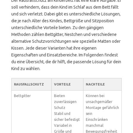
Der Rausfallschutz am Kinderbett hat eine klare Aufgabe: Er
soll verhindern, dass dein Kind im Schlaf aus dem Bett fällt
und sich verletzt. Dabei gibt es unterschiedliche Lösungen,
die je nach Alter des Kindes, Bettgröße und Sitzposition
unterschiedliche Vorteile bieten. Zu den gängigen
Methoden zählen Bettgitter, Nestchen und verschiedene
alternative Schutzvorrichtungen wie spezielle Matten oder
Kissen. Jede dieser Varianten hat ihre eigenen
Eigenschaften und Einsatzbereiche. Im Folgenden findest
du eine Übersicht, die dir hilft, die passende Lösung für dein
Kind zu wählen.
RAUSFALLSCHUTZ
VORTEILE
NACHTEILE
Bettgitter
Bieten
Können bei
zuverlässigen
unsachgemäßer
Schutz
Montage gefährlich
Stabil und
sein
sicher befestigt
Einschränken
Variabel in
manchmal
Größe und
Bewegungsfreiheit