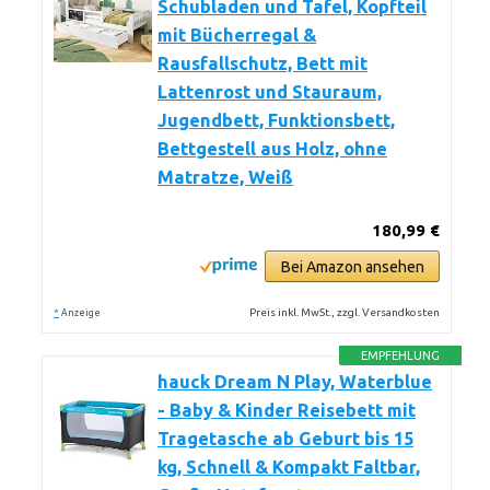
Schubladen und Tafel, Kopfteil
mit Bücherregal &
Rausfallschutz, Bett mit
Lattenrost und Stauraum,
Jugendbett, Funktionsbett,
Bettgestell aus Holz, ohne
Matratze, Weiß
180,99 €
Bei Amazon ansehen
*
Preis inkl. MwSt., zzgl. Versandkosten
Anzeige
EMPFEHLUNG
hauck Dream N Play, Waterblue
- Baby & Kinder Reisebett mit
Tragetasche ab Geburt bis 15
kg, Schnell & Kompakt Faltbar,