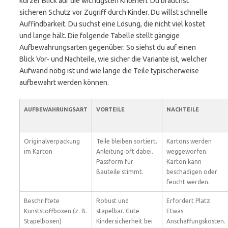
kurzer Blick auf die wichtigsten Kriterien. Du brauchst
sicheren Schutz vor Zugriff durch Kinder. Du willst schnelle
Auffindbarkeit. Du suchst eine Lösung, die nicht viel kostet
und lange hält. Die folgende Tabelle stellt gängige
Aufbewahrungsarten gegenüber. So siehst du auf einen
Blick Vor- und Nachteile, wie sicher die Variante ist, welcher
Aufwand nötig ist und wie lange die Teile typischerweise
aufbewahrt werden können.
AUFBEWAHRUNGSART
VORTEILE
NACHTEILE
Originalverpackung
Teile bleiben sortiert.
Kartons werden
im Karton
Anleitung oft dabei.
weggeworfen.
Passform für
Karton kann
Bauteile stimmt.
beschädigen oder
feucht werden.
Beschriftete
Robust und
Erfordert Platz.
Kunststoffboxen (z. B.
stapelbar. Gute
Etwas
Stapelboxen)
Kindersicherheit bei
Anschaffungskosten.