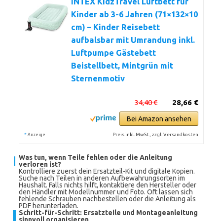
INTEX KidzTravel Luftbett für
Kinder ab 3-6 Jahren (71×132×10
cm) – Kinder Reisebett
aufbalsbar mit Umrandung inkl.
Luftpumpe Gästebett
Beistellbett, Mintgrün mit
Sternenmotiv
34,40 €
28,66 €
Bei Amazon ansehen
*
Preis inkl. MwSt., zzgl. Versandkosten
Anzeige
Was tun, wenn Teile fehlen oder die Anleitung
verloren ist?
Kontrolliere zuerst dein Ersatzteil-Kit und digitale Kopien.
Suche nach Teilen in anderen Aufbewahrungsorten im
Haushalt. Falls nichts hilft, kontaktiere den Hersteller oder
den Händler mit Modellnummer und Foto. Oft lassen sich
fehlende Schrauben nachbestellen oder die Anleitung als
PDF herunterladen.
Schritt-für-Schritt: Ersatzteile und Montageanleitung
sinnvoll organisieren