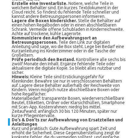
Erstelle eine Inventarliste.
Notiere, welche Teile in
welchem Behälter sind. Ein kurzes Textdokument in der
Cloud reicht. So findest du fehlende Teile schneller und
kannst andere Betreuungspersonen informieren.
Lagere die Boxen kindersicher.
Stelle die Behälter auf
einen hohen Regalboden oder in einen abschließbaren
Schrank. Vermeide offene Schubladen in Kinderreichweite.
Achte auf trockene, kühle Lagerorte.
Kommuniziere den Aufbewahrungsort an
Betreuungspersonen.
Teile den Link zur digitalen
Anleitung und sage, wo die Box steht. Lege bei Bedarf eine
Kurzanleitung ins Kinderzimmer oder in die Tasche der
Großeltern.
Prüfe periodisch den Bestand.
Kontrolliere alle sechs bis
zwölf Monate den Inhalt. Ergänze fehlende Teile oder
aktualisiere die digitale Kopie. So bleibt alles nutzbar und
sicher.
Hinweis:
Kleine Teile sind Erstickungsgefahr für
Kleinkinder. Bewahre sie nur in verschlossenen Behältern
auf. Lagere diese Behälter außerhalb der Reichweite von
Kindern. Wenn möglich nutze abschließbare Boxen oder
hohe Regalfächer.
Materialbedarf: transparente Boxen, wiederverschließbare
Beutel, Etiketten, Ordner oder Klarsichthüllen, Smartphone
mit Scan-App. Kostenrahmen: niedrig bis mittel.
Zeitaufwand: anfänglich 30 bis 120 Minuten, später nur
kurze Pflegeintervalle.
Do’s & Don’ts zur Aufbewahrung von Ersatzteilen und
Anleitungen
Kurz und praktisch: Gute Aufbewahrung spart Zeit und
erhöht die Sicherheit. Diese Gegenüberstellung zeigt dir
konkrete Fehler, die du vermeiden solltest, und einfache