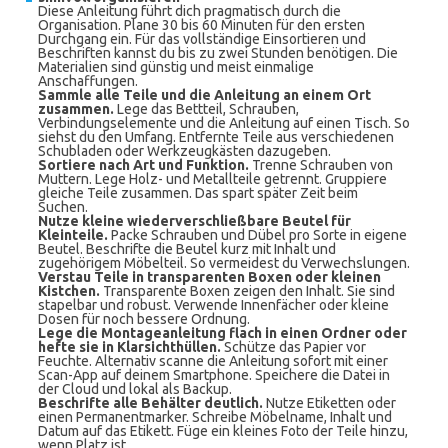
Diese Anleitung führt dich pragmatisch durch die
Organisation. Plane 30 bis 60 Minuten für den ersten
Durchgang ein. Für das vollständige Einsortieren und
Beschriften kannst du bis zu zwei Stunden benötigen. Die
Materialien sind günstig und meist einmalige
Anschaffungen.
Sammle alle Teile und die Anleitung an einem Ort
zusammen.
Lege das Bettteil, Schrauben,
Verbindungselemente und die Anleitung auf einen Tisch. So
siehst du den Umfang. Entfernte Teile aus verschiedenen
Schubladen oder Werkzeugkästen dazugeben.
Sortiere nach Art und Funktion.
Trenne Schrauben von
Muttern. Lege Holz- und Metallteile getrennt. Gruppiere
gleiche Teile zusammen. Das spart später Zeit beim
Suchen.
Nutze kleine wiederverschließbare Beutel für
Kleinteile.
Packe Schrauben und Dübel pro Sorte in eigene
Beutel. Beschrifte die Beutel kurz mit Inhalt und
zugehörigem Möbelteil. So vermeidest du Verwechslungen.
Verstau Teile in transparenten Boxen oder kleinen
Kistchen.
Transparente Boxen zeigen den Inhalt. Sie sind
stapelbar und robust. Verwende Innenfächer oder kleine
Dosen für noch bessere Ordnung.
Lege die Montageanleitung flach in einen Ordner oder
hefte sie in Klarsichthüllen.
Schütze das Papier vor
Feuchte. Alternativ scanne die Anleitung sofort mit einer
Scan-App auf deinem Smartphone. Speichere die Datei in
der Cloud und lokal als Backup.
Beschrifte alle Behälter deutlich.
Nutze Etiketten oder
einen Permanentmarker. Schreibe Möbelname, Inhalt und
Datum auf das Etikett. Füge ein kleines Foto der Teile hinzu,
wenn Platz ist.