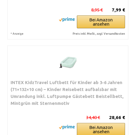
8,95 €
7,99 €
Bei Amazon
ansehen
*
Preis inkl. MwSt., zzgl. Versandkosten
Anzeige
INTEX KidzTravel Luftbett für Kinder ab 3-6 Jahren
(71×132×10 cm) – Kinder Reisebett aufbalsbar mit
Umrandung inkl. Luftpumpe Gästebett Beistellbett,
Mintgrün mit Sternenmotiv
34,40 €
28,66 €
Bei Amazon
ansehen