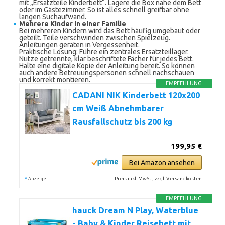
mit „Ersatzteile Kinderbett“. Lagere die Box nahe dem Bett
oder im Gästezimmer. So ist alles schnell greifbar ohne
langen Suchaufwand.
Mehrere Kinder in einer Familie
Bei mehreren Kindern wird das Bett häufig umgebaut oder
geteilt. Teile verschwinden zwischen Spielzeug.
Anleitungen geraten in Vergessenheit.
Praktische Lösung: Führe ein zentrales Ersatzteillager.
Nutze getrennte, klar beschriftete Fächer für jedes Bett.
Halte eine digitale Kopie der Anleitung bereit. So können
auch andere Betreuungspersonen schnell nachschauen
und korrekt montieren.
EMPFEHLUNG
CADANI NIK Kinderbett 120x200
cm Weiß Abnehmbarer
Rausfallschutz bis 200 kg
199,95 €
Bei Amazon ansehen
*
Preis inkl. MwSt., zzgl. Versandkosten
Anzeige
EMPFEHLUNG
hauck Dream N Play, Waterblue
- Baby & Kinder Reisebett mit