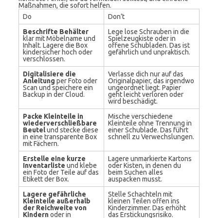
Maßnahmen, die sofort helfen.
Do
Don’t
Beschrifte Behälter
Lege lose Schrauben in die
klar mit Möbelname und
Spielzeugkiste oder in
Inhalt. Lagere die Box
offene Schubladen. Das ist
kindersicher hoch oder
gefährlich und unpraktisch.
verschlossen.
Digitalisiere die
Verlasse dich nur auf das
Anleitung
per Foto oder
Originalpapier, das irgendwo
Scan und speichere ein
ungeordnet liegt. Papier
Backup in der Cloud.
geht leicht verloren oder
wird beschädigt.
Packe Kleinteile in
Mische verschiedene
wiederverschließbare
Kleinteile ohne Trennung in
Beutel
und stecke diese
einer Schublade. Das führt
in eine transparente Box
schnell zu Verwechslungen.
mit Fächern.
Erstelle eine kurze
Lagere unmarkierte Kartons
Inventarliste
und klebe
oder Kisten, in denen du
ein Foto der Teile auf das
beim Suchen alles
Etikett der Box.
auspacken musst.
Lagere gefährliche
Stelle Schachteln mit
Kleinteile außerhalb
kleinen Teilen offen ins
der Reichweite von
Kinderzimmer. Das erhöht
Kindern
oder in
das Erstickungsrisiko.