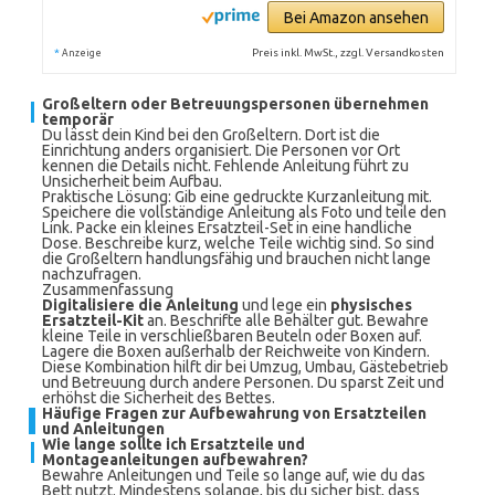
Bei Amazon ansehen
*
Preis inkl. MwSt., zzgl. Versandkosten
Anzeige
Großeltern oder Betreuungspersonen übernehmen
temporär
Du lässt dein Kind bei den Großeltern. Dort ist die
Einrichtung anders organisiert. Die Personen vor Ort
kennen die Details nicht. Fehlende Anleitung führt zu
Unsicherheit beim Aufbau.
Praktische Lösung: Gib eine gedruckte Kurzanleitung mit.
Speichere die vollständige Anleitung als Foto und teile den
Link. Packe ein kleines Ersatzteil-Set in eine handliche
Dose. Beschreibe kurz, welche Teile wichtig sind. So sind
die Großeltern handlungsfähig und brauchen nicht lange
nachzufragen.
Zusammenfassung
Digitalisiere die Anleitung
und lege ein
physisches
Ersatzteil-Kit
an. Beschrifte alle Behälter gut. Bewahre
kleine Teile in verschließbaren Beuteln oder Boxen auf.
Lagere die Boxen außerhalb der Reichweite von Kindern.
Diese Kombination hilft dir bei Umzug, Umbau, Gästebetrieb
und Betreuung durch andere Personen. Du sparst Zeit und
erhöhst die Sicherheit des Bettes.
Häufige Fragen zur Aufbewahrung von Ersatzteilen
und Anleitungen
Wie lange sollte ich Ersatzteile und
Montageanleitungen aufbewahren?
Bewahre Anleitungen und Teile so lange auf, wie du das
Bett nutzt. Mindestens solange, bis du sicher bist, dass