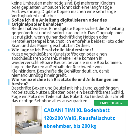
keine Umbauten mehr nötig sind. Bei mehreren Kindern
oder geplanten Umbauten lohnt sich eine langfristige
Aufbewahrung. Digitale Kopien machen eine sehr lange
Verfügbarkeit einfacher.
Sollte ich die Anleitung digitalisieren oder das
Originalpapier behalten?
Beides hat Vorteile. Eine digitale Kopie sichert die Anleitung
gegen Verlust und ist sofort zugänglich. Das Originalpapier
ist nützlich, wenn du handschriftliche Notizen oder
Herstellerstempel brauchst. Ich empfehle beides: Foto oder
Scan und das Papier geschützt im Ordner.
Wie lagere ich Ersatzteile kindersicher?
Nutze verschließbare Kunststoffboxen oder einen
abschließbaren Schrank. Kleine Teile kommen in
wiederverschließbare Beutel bevor sie in die Box kommen.
Lagere die Boxen außerhalb der Reichweite von
Kleinkindern. Beschrifte die Behälter deutlich, damit
niemand unnötig hineingreift.
Wie kennzeichne ich Ersatzteile und Anleitungen am
besten?
Beschrifte Boxen und Beutel mit Inhalt und zugehörigem
Möbelstück. Nutze Etiketten oder ein beschriftbares Schild.
Füge ein Foto der Teile auf das Etikett. So findest du schnell
das richtige Set ohne alles auszupacken.
EMPFEHLUNG
CADANI TIMI XL Bodenbett
120x200 Weiß, Rausfallschutz
abnehmbar, bis 200 kg