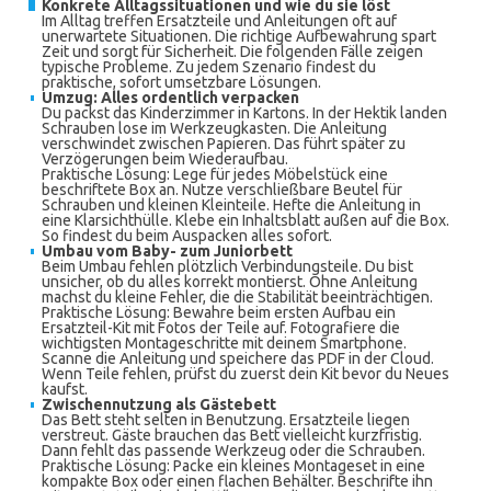
Konkrete Alltagssituationen und wie du sie löst
Im Alltag treffen Ersatzteile und Anleitungen oft auf
unerwartete Situationen. Die richtige Aufbewahrung spart
Zeit und sorgt für Sicherheit. Die folgenden Fälle zeigen
typische Probleme. Zu jedem Szenario findest du
praktische, sofort umsetzbare Lösungen.
Umzug: Alles ordentlich verpacken
Du packst das Kinderzimmer in Kartons. In der Hektik landen
Schrauben lose im Werkzeugkasten. Die Anleitung
verschwindet zwischen Papieren. Das führt später zu
Verzögerungen beim Wiederaufbau.
Praktische Lösung: Lege für jedes Möbelstück eine
beschriftete Box an. Nutze verschließbare Beutel für
Schrauben und kleinen Kleinteile. Hefte die Anleitung in
eine Klarsichthülle. Klebe ein Inhaltsblatt außen auf die Box.
So findest du beim Auspacken alles sofort.
Umbau vom Baby- zum Juniorbett
Beim Umbau fehlen plötzlich Verbindungsteile. Du bist
unsicher, ob du alles korrekt montierst. Ohne Anleitung
machst du kleine Fehler, die die Stabilität beeinträchtigen.
Praktische Lösung: Bewahre beim ersten Aufbau ein
Ersatzteil-Kit mit Fotos der Teile auf. Fotografiere die
wichtigsten Montageschritte mit deinem Smartphone.
Scanne die Anleitung und speichere das PDF in der Cloud.
Wenn Teile fehlen, prüfst du zuerst dein Kit bevor du Neues
kaufst.
Zwischennutzung als Gästebett
Das Bett steht selten in Benutzung. Ersatzteile liegen
verstreut. Gäste brauchen das Bett vielleicht kurzfristig.
Dann fehlt das passende Werkzeug oder die Schrauben.
Praktische Lösung: Packe ein kleines Montageset in eine
kompakte Box oder einen flachen Behälter. Beschrifte ihn