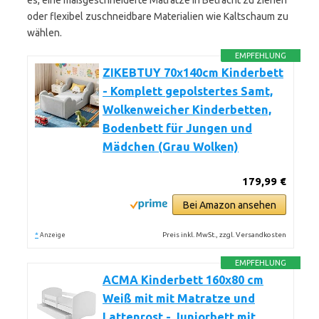
es, eine maßgeschneiderte Matratze in Betracht zu ziehen
oder flexibel zuschneidbare Materialien wie Kaltschaum zu
wählen.
EMPFEHLUNG
ZIKEBTUY 70x140cm Kinderbett
- Komplett gepolstertes Samt,
Wolkenweicher Kinderbetten,
Bodenbett für Jungen und
Mädchen (Grau Wolken)
179,99 €
Bei Amazon ansehen
*
Preis inkl. MwSt., zzgl. Versandkosten
Anzeige
EMPFEHLUNG
ACMA Kinderbett 160x80 cm
Weiß mit mit Matratze und
Lattenrost - Juniorbett mit