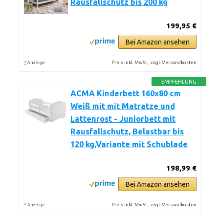
Rausfallschutz bis 200 kg
199,95 €
Bei Amazon ansehen
*
Preis inkl. MwSt., zzgl. Versandkosten
Anzeige
EMPFEHLUNG
ACMA Kinderbett 160x80 cm
Weiß mit mit Matratze und
Lattenrost - Juniorbett mit
Rausfallschutz, Belastbar bis
120 kg,Variante mit Schublade
198,99 €
Bei Amazon ansehen
*
Preis inkl. MwSt., zzgl. Versandkosten
Anzeige