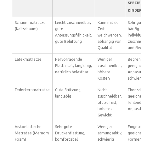
SPEZIE
KINDE
Schaummatratze
Leicht zuschneidbar,
Kann mit der
Sehr gu
(Kaltschaum)
gute
Zeit
häufig
Anpassungsfähigkeit,
weichwerden,
individu
gute Belüftung
abhängig von
zuschn
Qualität
und fle
Latexmatratze
Hervorragende
Weniger
Begren
Elastizität, langlebig,
zuschneidbar,
geeigne
natürlich belastbar
höhere
Anpass
Kosten
schwier
Federkernmatratze
Gute Stützung,
Nicht
Eher sc
langlebig
zuschneidbar,
geeign
oft zu fest,
fehlen
höheres
Anpass
Gewicht
Viskoelastische
Sehr gute
Weniger
Einges
Matratze (Memory
Druckentlastung,
atmungsaktiv,
geeigne
Foam)
komfortabel
schwierig
Formen