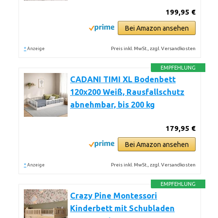
199,95 €
Bei Amazon ansehen
*
Preis inkl. MwSt., zzgl. Versandkosten
Anzeige
EMPFEHLUNG
CADANI TIMI XL Bodenbett
120x200 Weiß, Rausfallschutz
abnehmbar, bis 200 kg
179,95 €
Bei Amazon ansehen
*
Preis inkl. MwSt., zzgl. Versandkosten
Anzeige
EMPFEHLUNG
Crazy Pine Montessori
Kinderbett mit Schubladen