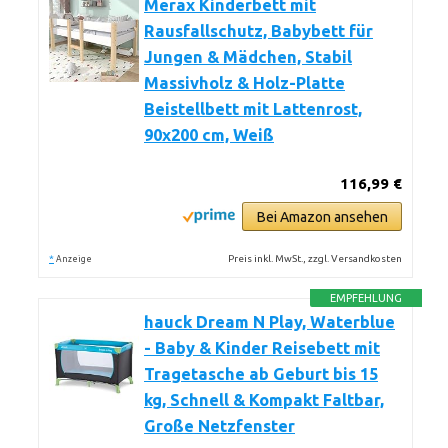
Merax Kinderbett mit
Rausfallschutz, Babybett für
Jungen & Mädchen, Stabil
Massivholz & Holz-Platte
Beistellbett mit Lattenrost,
90x200 cm, Weiß
116,99 €
Bei Amazon ansehen
*
Preis inkl. MwSt., zzgl. Versandkosten
Anzeige
EMPFEHLUNG
hauck Dream N Play, Waterblue
- Baby & Kinder Reisebett mit
Tragetasche ab Geburt bis 15
kg, Schnell & Kompakt Faltbar,
Große Netzfenster