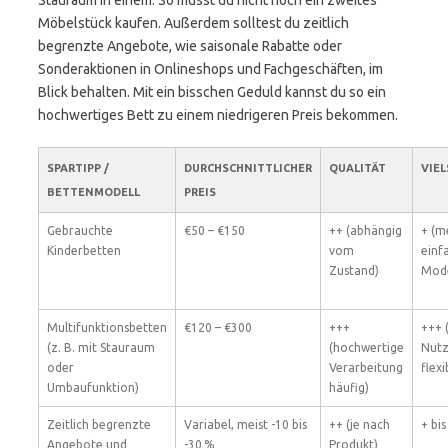
Stauraum in einem. So musst du nicht noch ein zweites
Möbelstück kaufen. Außerdem solltest du zeitlich
begrenzte Angebote, wie saisonale Rabatte oder
Sonderaktionen in Onlineshops und Fachgeschäften, im
Blick behalten. Mit ein bisschen Geduld kannst du so ein
hochwertiges Bett zu einem niedrigeren Preis bekommen.
SPARTIPP /
DURCHSCHNITTLICHER
QUALITÄT
VIEL
BETTENMODELL
PREIS
Gebrauchte
€50 – €150
++ (abhängig
+ (m
Kinderbetten
vom
einf
Zustand)
Mode
Multifunktionsbetten
€120 – €300
+++
+++ 
(z. B. mit Stauraum
(hochwertige
Nutz
oder
Verarbeitung
flexi
Umbaufunktion)
häufig)
Zeitlich begrenzte
Variabel, meist -10 bis
++ (je nach
+ bis
Angebote und
-30 %
Produkt)