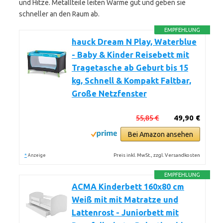
und Hitze. Metallteile leiten Wärme gut und geben sie
schneller an den Raum ab.
EMPFEHLUNG
hauck Dream N Play, Waterblue
- Baby & Kinder Reisebett mit
Tragetasche ab Geburt bis 15
kg, Schnell & Kompakt Faltbar,
Große Netzfenster
55,85 €
49,90 €
Bei Amazon ansehen
*
Preis inkl. MwSt., zzgl. Versandkosten
Anzeige
EMPFEHLUNG
ACMA Kinderbett 160x80 cm
Weiß mit mit Matratze und
Lattenrost - Juniorbett mit