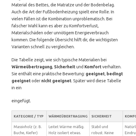
Material des Bettes, die Matratze und der Bodenbelag.
Auch die Art der Fußbodenheizung spielt eine Rolle. In
vielen Fällen ist die Kombination unproblematisch. Bei
falscher Wahl kann es aber zu Komfortverlust,
Materialschäden oder unnötigem Energieverbrauch
kommen. Die folgende Übersicht hilft dir, die wichtigsten
Varianten schnell zu vergleichen.
Die Tabelle zeigt, wie sich typische Materialien bei
Wärmeübertragung
,
Sicherheit
und
Komfort
verhalten.
Sie enthält eine praktische Bewertung:
geeignet
,
bedingt
geeignet
oder
nicht geeignet
. Später wird diese Tabelle
in ein
eingefügt.
KATEGORIE / TYP
WÄRMEÜBERTRAGUNG
SICHERHEIT
KOMF
Massivholz (z. B.
Leitet Wärme mäßig.
Stabil und
Natürl
Buche, Kiefer)
Holz isoliert etwas.
robust. Keine
Eindru