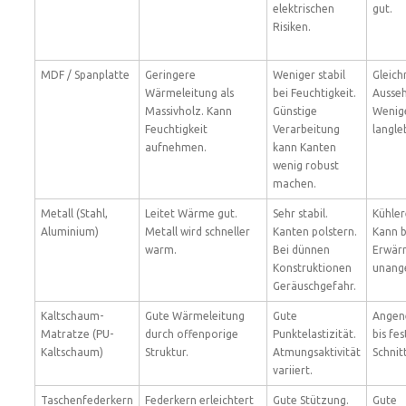
elektrischen
gut.
Risiken.
MDF / Spanplatte
Geringere
Weniger stabil
Gleic
Wärmeleitung als
bei Feuchtigkeit.
Ausse
Massivholz. Kann
Günstige
Wenig
Feuchtigkeit
Verarbeitung
langle
aufnehmen.
kann Kanten
wenig robust
machen.
Metall (Stahl,
Leitet Wärme gut.
Sehr stabil.
Kühler
Aluminium)
Metall wird schneller
Kanten polstern.
Kann b
warm.
Bei dünnen
Erwär
Konstruktionen
unang
Geräuschgefahr.
Kaltschaum-
Gute Wärmeleitung
Gute
Angen
Matratze (PU-
durch offenporige
Punktelastizität.
bis fes
Kaltschaum)
Struktur.
Atmungsaktivität
Schnitt
variiert.
Taschenfederkern
Federkern erleichtert
Gute Stützung.
Gute