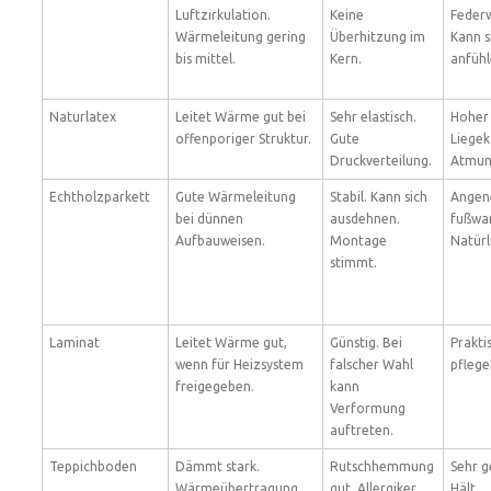
Luftzirkulation.
Keine
Federw
Wärmeleitung gering
Überhitzung im
Kann s
bis mittel.
Kern.
anfühl
Naturlatex
Leitet Wärme gut bei
Sehr elastisch.
Hoher
offenporiger Struktur.
Gute
Liege
Druckverteilung.
Atmung
Echtholzparkett
Gute Wärmeleitung
Stabil. Kann sich
Ange
bei dünnen
ausdehnen.
fußwa
Aufbauweisen.
Montage
Natürl
stimmt.
Laminat
Leitet Wärme gut,
Günstig. Bei
Prakti
wenn für Heizsystem
falscher Wahl
pflege
freigegeben.
kann
Verformung
auftreten.
Teppichboden
Dämmt stark.
Rutschhemmung
Sehr g
Wärmeübertragung
gut. Allergiker
Hält