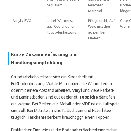
reduziert.
beachten
Boden
Material.
länger
Vinyl / PVC
Leitet Wärme sehr
Pflegeleicht. Auf
Gute O
gut. Geeignet für
Weichmacher
Warm b
Fußbodenheizung.
achten bei
Kindern.
Kurze Zusammenfassung und
Handlungsempfehlung
Grundsätzlich verträgt sich ein Kinderbett mit
Fußbodenheizung. Wähle Materialien, die Wärme leiten
oder mit einem Abstand arbeiten.
Vinyl
und viele Parkett-
und Laminatböden sind gut geeignet.
Teppiche
dämpfen
die Wärme. Bei Betten aus Metall oder MDF ist ein Luftspalt
sinnvoll. Bei Matratzen sind Kaltschaum und Naturlatex
tauglich. Taschenfederkern braucht ggf. einen Topper.
Praktischer Tipp: Messe die Bodenoberflächentemperatur.