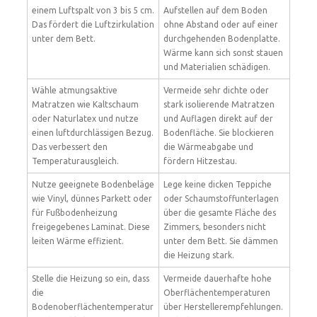
einem Luftspalt von 3 bis 5 cm.
Aufstellen auf dem Boden
Das fördert die Luftzirkulation
ohne Abstand oder auf einer
unter dem Bett.
durchgehenden Bodenplatte.
Wärme kann sich sonst stauen
und Materialien schädigen.
Wähle atmungsaktive
Vermeide sehr dichte oder
Matratzen wie Kaltschaum
stark isolierende Matratzen
oder Naturlatex und nutze
und Auflagen direkt auf der
einen luftdurchlässigen Bezug.
Bodenfläche. Sie blockieren
Das verbessert den
die Wärmeabgabe und
Temperaturausgleich.
fördern Hitzestau.
Nutze geeignete Bodenbeläge
Lege keine dicken Teppiche
wie Vinyl, dünnes Parkett oder
oder Schaumstoffunterlagen
für Fußbodenheizung
über die gesamte Fläche des
freigegebenes Laminat. Diese
Zimmers, besonders nicht
leiten Wärme effizient.
unter dem Bett. Sie dämmen
die Heizung stark.
Stelle die Heizung so ein, dass
Vermeide dauerhafte hohe
die
Oberflächentemperaturen
Bodenoberflächentemperatur
über Herstellerempfehlungen.