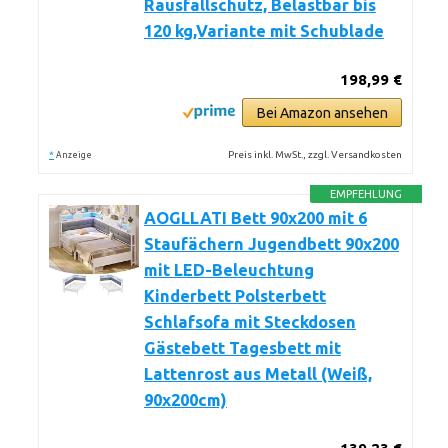
Rausfallschutz, Belastbar bis
120 kg,Variante mit Schublade
198,99 €
Bei Amazon ansehen
*
Preis inkl. MwSt., zzgl. Versandkosten
Anzeige
EMPFEHLUNG
AOGLLATI Bett 90x200 mit 6
Staufächern Jugendbett 90x200
mit LED-Beleuchtung
Kinderbett Polsterbett
Schlafsofa mit Steckdosen
Gästebett Tagesbett mit
Lattenrost aus Metall (Weiß,
90x200cm)