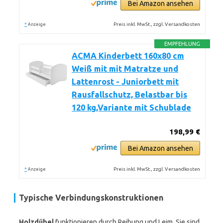
Bei Amazon ansehen
*
Preis inkl. MwSt., zzgl. Versandkosten
Anzeige
EMPFEHLUNG
ACMA Kinderbett 160x80 cm
Weiß mit mit Matratze und
Lattenrost - Juniorbett mit
Rausfallschutz, Belastbar bis
120 kg,Variante mit Schublade
198,99 €
Bei Amazon ansehen
*
Preis inkl. MwSt., zzgl. Versandkosten
Anzeige
Typische Verbindungskonstruktionen
Holzdübel
funktionieren durch Reibung und Leim. Sie sind