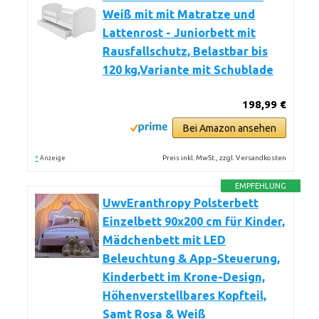
Weiß mit mit Matratze und
Lattenrost - Juniorbett mit
Rausfallschutz, Belastbar bis
120 kg,Variante mit Schublade
198,99 €
Bei Amazon ansehen
*
Preis inkl. MwSt., zzgl. Versandkosten
Anzeige
EMPFEHLUNG
UwvEranthropy Polsterbett
Einzelbett 90x200 cm für Kinder,
Mädchenbett mit LED
Beleuchtung & App-Steuerung,
Kinderbett im Krone-Design,
Höhenverstellbares Kopfteil,
Samt Rosa & Weiß