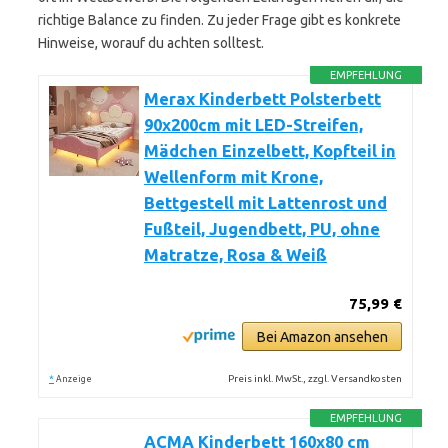
richtige Balance zu finden. Zu jeder Frage gibt es konkrete
Hinweise, worauf du achten solltest.
EMPFEHLUNG
Merax Kinderbett Polsterbett
90x200cm mit LED-Streifen,
Mädchen Einzelbett, Kopfteil in
Wellenform mit Krone,
Bettgestell mit Lattenrost und
Fußteil, Jugendbett, PU, ohne
Matratze, Rosa & Weiß
75,99 €
Bei Amazon ansehen
*
Preis inkl. MwSt., zzgl. Versandkosten
Anzeige
EMPFEHLUNG
ACMA Kinderbett 160x80 cm