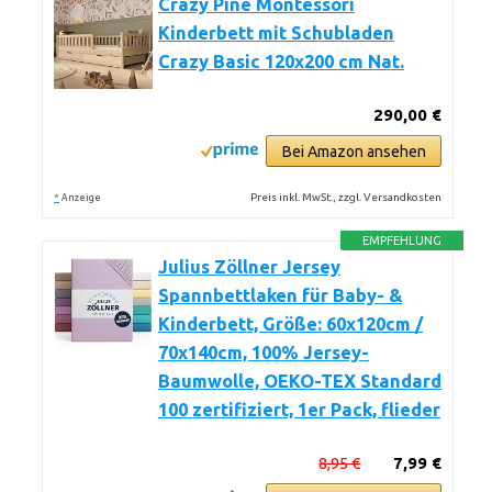
Crazy Pine Montessori
Kinderbett mit Schubladen
Crazy Basic 120x200 cm Nat.
290,00 €
Bei Amazon ansehen
*
Preis inkl. MwSt., zzgl. Versandkosten
Anzeige
EMPFEHLUNG
Julius Zöllner Jersey
Spannbettlaken für Baby- &
Kinderbett, Größe: 60x120cm /
70x140cm, 100% Jersey-
Baumwolle, OEKO-TEX Standard
100 zertifiziert, 1er Pack, flieder
8,95 €
7,99 €