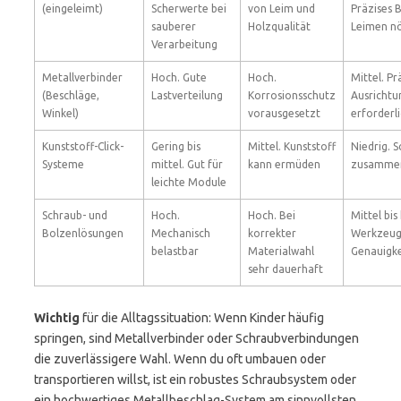
(eingeleimt)
Scherwerte bei
von Leim und
Präzises 
sauberer
Holzqualität
Leimen nö
Verarbeitung
Metallverbinder
Hoch. Gute
Hoch.
Mittel. Pr
(Beschläge,
Lastverteilung
Korrosionsschutz
Ausrichtu
Winkel)
vorausgesetzt
erforderl
Kunststoff-Click-
Gering bis
Mittel. Kunststoff
Niedrig. S
Systeme
mittel. Gut für
kann ermüden
zusammen
leichte Module
Schraub- und
Hoch.
Hoch. Bei
Mittel bis
Bolzenlösungen
Mechanisch
korrekter
Werkzeug
belastbar
Materialwahl
Genauigke
sehr dauerhaft
Wichtig
für die Alltagssituation: Wenn Kinder häufig
springen, sind Metallverbinder oder Schraubverbindungen
die zuverlässigere Wahl. Wenn du oft umbauen oder
transportieren willst, ist ein robustes Schraubsystem oder
ein hochwertiges Metallbeschlag-System am sinnvollsten.