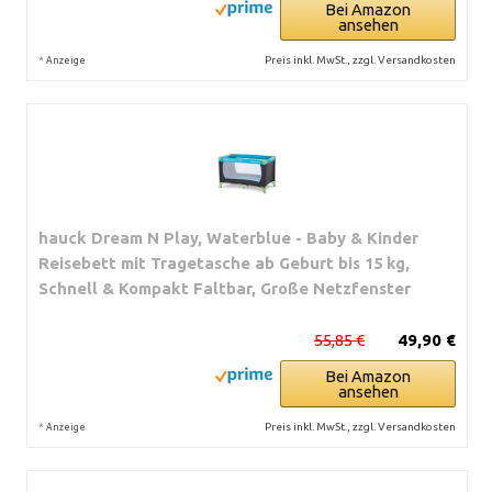
Bei Amazon
ansehen
*
Preis inkl. MwSt., zzgl. Versandkosten
Anzeige
hauck Dream N Play, Waterblue - Baby & Kinder
Reisebett mit Tragetasche ab Geburt bis 15 kg,
Schnell & Kompakt Faltbar, Große Netzfenster
55,85 €
49,90 €
Bei Amazon
ansehen
*
Preis inkl. MwSt., zzgl. Versandkosten
Anzeige