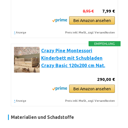
8,95 €
7,99 €
Bei Amazon ansehen
*
Preis inkl. MwSt., zzgl. Versandkosten
Anzeige
EMPFEHLUNG
Crazy Pine Montessori
Kinderbett mit Schubladen
Crazy Basic 120x200 cm Nat.
290,00 €
Bei Amazon ansehen
*
Preis inkl. MwSt., zzgl. Versandkosten
Anzeige
Materialien und Schadstoffe