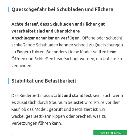
Quetschgefahr bei Schubladen und Fächern
Achte darauf, dass Schubladen und Fächer gut
verarbeitet sind und über sichere
Anschlagsmechanismen verfügen.
Offene oder schlecht
schließende Schubladen können schnell zu Quetschungen
an Fingern führen. Besonders kleine Kinder sollten beim
Öffnen und Schließen beaufsichtigt werden, um Unfälle zu
vermeiden.
Stabilität und Belastbarkeit
Das Kinderbett muss
stabil und standfest
sein, auch wenn
es zusätzlich durch Stauraum belastet wird. Prüfe vor dem
Kauf, ob das Modell geprüft und zertifiziert ist. Ein
wackeliges Bett kann kippen oder brechen, was zu
Verletzungen führen kann.
EMPFEHLUNG