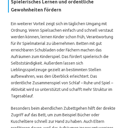
Spielerisches Lernen und ordentliche
Gewohnheiten fördern
Ein weiterer Vorteil zeigt sich im täglichen Umgang mit
Ordnung. Wenn Spielsachen einfach und schnell verstaut
werden können, lernen Kinder schon früh, Verantwortung
für ihr Spielmaterial zu übernehmen. Betten mit gut
erreichbaren Schubladen oder Fächern machen das
Aufräumen zum Kinderspiel. Das fördert spielerisch die
Selbstständigkeit. Außerdem lassen sich
Lieblingsspielzeuge gezielt an bestimmten Stellen
aufbewahren, was den Überblick erleichtert. Das
ordentliche Zusammenspiel von Schlaf – Ruhe und Spiel –
Aktivität wird so unterstützt und schafft mehr Struktur im
Tagesablauf.
Besonders beim abendlichen Zubettgehen hilft der direkte
Zugriff auf das Bett, um zum Beispiel Bücher oder
Kuscheltiere schnell zur Hand zu haben. Auch Eltern