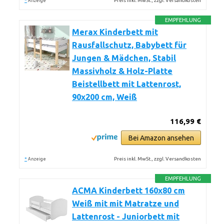
*
Preis inkl. MwSt., zzgl. Versandkosten
Anzeige
EMPFEHLUNG
Merax Kinderbett mit
Rausfallschutz, Babybett für
Jungen & Mädchen, Stabil
Massivholz & Holz-Platte
Beistellbett mit Lattenrost,
90x200 cm, Weiß
116,99 €
Bei Amazon ansehen
*
Preis inkl. MwSt., zzgl. Versandkosten
Anzeige
EMPFEHLUNG
ACMA Kinderbett 160x80 cm
Weiß mit mit Matratze und
Lattenrost - Juniorbett mit