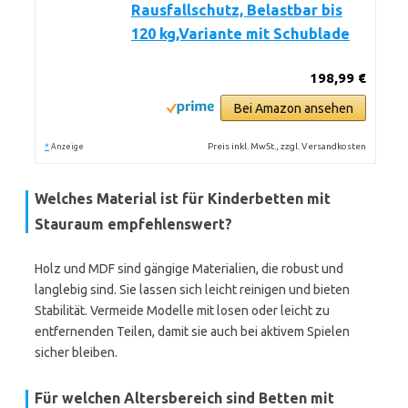
Rausfallschutz, Belastbar bis
120 kg,Variante mit Schublade
198,99 €
Bei Amazon ansehen
*
Preis inkl. MwSt., zzgl. Versandkosten
Anzeige
Welches Material ist für Kinderbetten mit
Stauraum empfehlenswert?
Holz und MDF sind gängige Materialien, die robust und
langlebig sind. Sie lassen sich leicht reinigen und bieten
Stabilität. Vermeide Modelle mit losen oder leicht zu
entfernenden Teilen, damit sie auch bei aktivem Spielen
sicher bleiben.
Für welchen Altersbereich sind Betten mit