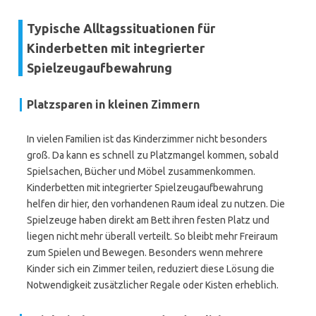
Typische Alltagssituationen für
Kinderbetten mit integrierter
Spielzeugaufbewahrung
Platzsparen in kleinen Zimmern
In vielen Familien ist das Kinderzimmer nicht besonders
groß. Da kann es schnell zu Platzmangel kommen, sobald
Spielsachen, Bücher und Möbel zusammenkommen.
Kinderbetten mit integrierter Spielzeugaufbewahrung
helfen dir hier, den vorhandenen Raum ideal zu nutzen. Die
Spielzeuge haben direkt am Bett ihren festen Platz und
liegen nicht mehr überall verteilt. So bleibt mehr Freiraum
zum Spielen und Bewegen. Besonders wenn mehrere
Kinder sich ein Zimmer teilen, reduziert diese Lösung die
Notwendigkeit zusätzlicher Regale oder Kisten erheblich.