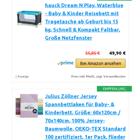
hauck Dream N Play, Waterblue
- Baby & Kinder Reisebett mit
Tragetasche ab Geburt bis 15
kg, Schnell & Kompakt Faltbar,
Große Netzfenster
55,85 €
49,90 €
Bei Amazon ansehen
*
Preis inkl. MwSt., zzgl. Versandkosten
Anzeige
EMPFEHLUNG
Julius Zöllner Jersey
Spannbettlaken für Baby- &
Kinderbett, Größe: 60x120cm /
70x140cm, 100% Jersey-
Baumwolle, OEKO-TEX Standard
100 zertifiziert, 1er Pack, flieder