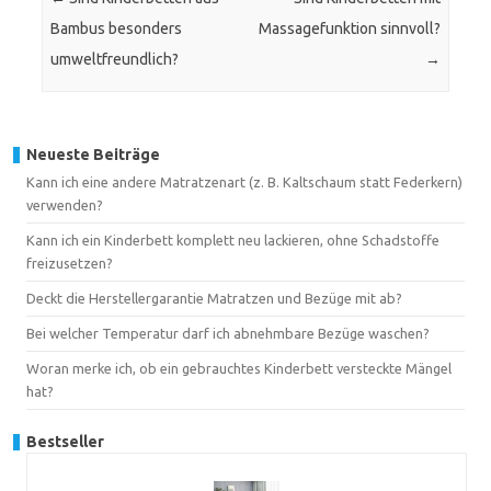
Bambus besonders
Massagefunktion sinnvoll?
umweltfreundlich?
→
Neueste Beiträge
Kann ich eine andere Matratzenart (z. B. Kaltschaum statt Federkern)
verwenden?
Kann ich ein Kinderbett komplett neu lackieren, ohne Schadstoffe
freizusetzen?
Deckt die Herstellergarantie Matratzen und Bezüge mit ab?
Bei welcher Temperatur darf ich abnehmbare Bezüge waschen?
Woran merke ich, ob ein gebrauchtes Kinderbett versteckte Mängel
hat?
Bestseller