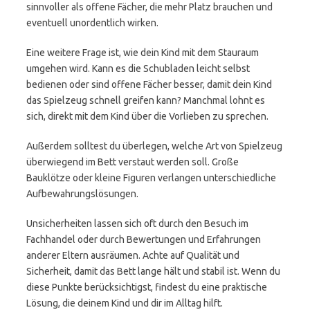
sinnvoller als offene Fächer, die mehr Platz brauchen und
eventuell unordentlich wirken.
Eine weitere Frage ist, wie dein Kind mit dem Stauraum
umgehen wird. Kann es die Schubladen leicht selbst
bedienen oder sind offene Fächer besser, damit dein Kind
das Spielzeug schnell greifen kann? Manchmal lohnt es
sich, direkt mit dem Kind über die Vorlieben zu sprechen.
Außerdem solltest du überlegen, welche Art von Spielzeug
überwiegend im Bett verstaut werden soll. Große
Bauklötze oder kleine Figuren verlangen unterschiedliche
Aufbewahrungslösungen.
Unsicherheiten lassen sich oft durch den Besuch im
Fachhandel oder durch Bewertungen und Erfahrungen
anderer Eltern ausräumen. Achte auf Qualität und
Sicherheit, damit das Bett lange hält und stabil ist. Wenn du
diese Punkte berücksichtigst, findest du eine praktische
Lösung, die deinem Kind und dir im Alltag hilft.