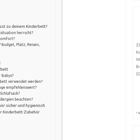
sst zu deinem Kinderbett?
fsituation herrscht?
 Komfort?
Z
Budget, Platz, Reisen,
K
W
t
B
rbett
(
r Babys?
bybett verwendet werden?
inge empfehlenswert?
 Schlafsack?
Allergien beachten?
ör sicher und hygienisch
ür Kinderbett-Zubehör
*
A