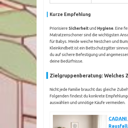
Kurze Empfehlung
Priorisiere
Sicherheit
und
Hygiene
. Eine f
Matratzenschoner sind die wichtigsten Ans
für Babys. Meide weiche Nestchen und Bump
Kleinkindbett ist ein Bettschutzgitter sinn
du auf sichere Befestigung und angemessene 
deine Bedürfnisse.
Zielgruppenberatung: Welches Z
Nicht jede Familie braucht das gleiche Zubeh
Folgenden findest du konkrete Empfehlungen
auswählen und unnötige Käufe vermeiden.
CADANI 
Rausfall