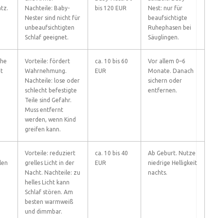
tz.
Nachteile: Baby-
bis 120 EUR
Nest: nur für
Nester sind nicht für
beaufsichtigte
unbeaufsichtigten
Ruhephasen bei
Schlaf geeignet.
Säuglingen.
che
Vorteile: fördert
ca. 10 bis 60
Vor allem 0–6
gt
Wahrnehmung.
EUR
Monate. Danach
Nachteile: lose oder
sichern oder
schlecht befestigte
entfernen.
Teile sind Gefahr.
Muss entfernt
werden, wenn Kind
greifen kann.
Vorteile: reduziert
ca. 10 bis 40
Ab Geburt. Nutze
len
grelles Licht in der
EUR
niedrige Helligkeit
Nacht. Nachteile: zu
nachts.
helles Licht kann
Schlaf stören. Am
besten warmweiß
und dimmbar.