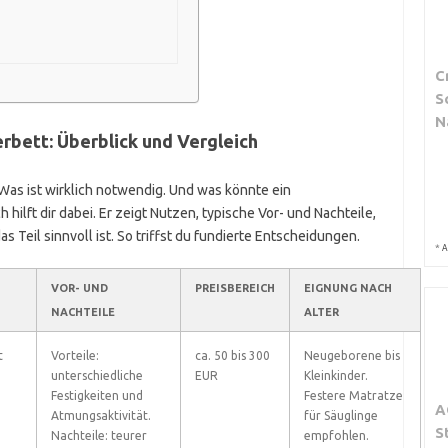
C
S
N
erbett: Überblick und Vergleich
Was ist wirklich notwendig. Und was könnte ein
h hilft dir dabei. Er zeigt Nutzen, typische Vor- und Nachteile,
s Teil sinnvoll ist. So triffst du fundierte Entscheidungen.
*
A
VOR- UND
PREISBEREICH
EIGNUNG NACH
NACHTEILE
ALTER
t
Vorteile:
ca. 50 bis 300
Neugeborene bis
unterschiedliche
EUR
Kleinkinder.
Festigkeiten und
Festere Matratze
A
Atmungsaktivität.
für Säuglinge
S
Nachteile: teurer
empfohlen.