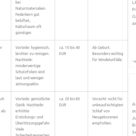
L
bei
Naturmaterialien.
P
Federkern gut
G
belüftet,
a
Kaltschaum oft
günstiger.
or
Vorteile: hygienisch,
ca. 10 bis 40
Ab Geburt.
leichter zu reinigen.
EUR
Besonders wichtig
Nachteile:
für Windelunfälle.
*
A
minderwertige
Schutzfolien sind
laut und weniger
atmungsaktiv.
sch
Vorteile: gemütliche
ca. 20 bis 80
Vorsicht: nicht für
A
Optik. Nachteile:
EUR
unbeaufsichtigten
m
 als
erhöhte
Schlaf von
Erstickungs- und
Neugeborenen
J
Überhitzungsgefahr.
empfohlen.
B
Viele
S
Sicherheitsexperten