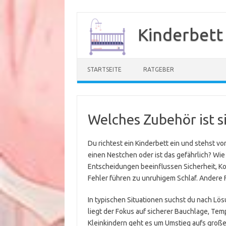
Zum
Inhalt
Kinderbett
springen
STARTSEITE
RATGEBER
Welches Zubehör ist si
Du richtest ein Kinderbett ein und stehst v
einen Nestchen oder ist das gefährlich? Wi
Entscheidungen beeinflussen Sicherheit, Kom
Fehler führen zu unruhigem Schlaf. Andere F
In typischen Situationen suchst du nach Lö
liegt der Fokus auf sicherer Bauchlage, Te
Kleinkindern geht es um Umstieg aufs große