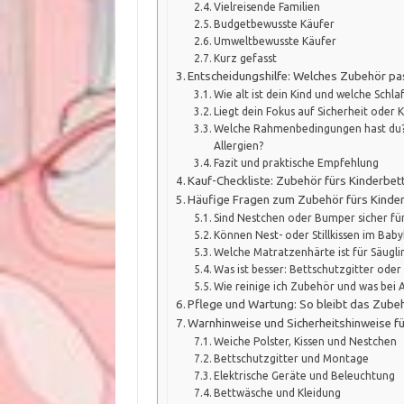
Vielreisende Familien
Budgetbewusste Käufer
Umweltbewusste Käufer
Kurz gefasst
Entscheidungshilfe: Welches Zubehör pa
Wie alt ist dein Kind und welche Schla
Liegt dein Fokus auf Sicherheit oder
Welche Rahmenbedingungen hast du? 
Allergien?
Fazit und praktische Empfehlung
Kauf-Checkliste: Zubehör fürs Kinderbet
Häufige Fragen zum Zubehör fürs Kinde
Sind Nestchen oder Bumper sicher fü
Können Nest- oder Stillkissen im Ba
Welche Matratzenhärte ist für Säugl
Was ist besser: Bettschutzgitter oder
Wie reinige ich Zubehör und was bei 
Pflege und Wartung: So bleibt das Zubeh
Warnhinweise und Sicherheitshinweise f
Weiche Polster, Kissen und Nestchen
Bettschutzgitter und Montage
Elektrische Geräte und Beleuchtung
Bettwäsche und Kleidung