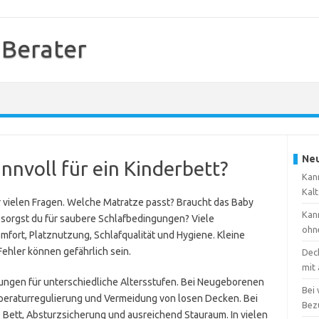
 Berater
Neu
nnvoll für ein Kinderbett?
Kann
Kal
or vielen Fragen. Welche Matratze passt? Braucht das Baby
Kann
e sorgst du für saubere Schlafbedingungen? Viele
ohn
fort, Platznutzung, Schlafqualität und Hygiene. Kleine
ehler können gefährlich sein.
Dec
mit
sungen für unterschiedliche Altersstufen. Bei Neugeborenen
Bei
mperaturregulierung und Vermeidung von losen Decken. Bei
Bez
 Bett, Absturzsicherung und ausreichend Stauraum. In vielen