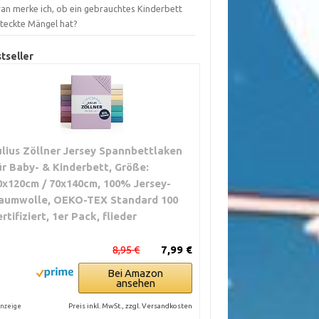
an merke ich, ob ein gebrauchtes Kinderbett
steckte Mängel hat?
tseller
ulius Zöllner Jersey Spannbettlaken
ür Baby- & Kinderbett, Größe:
0x120cm / 70x140cm, 100% Jersey-
aumwolle, OEKO-TEX Standard 100
ertifiziert, 1er Pack, flieder
8,95 €
7,99 €
Bei Amazon
ansehen
Preis inkl. MwSt., zzgl. Versandkosten
nzeige