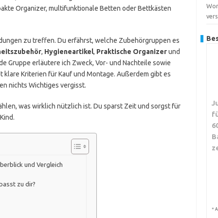
Wor
kte Organizer, multifunktionale Betten oder Bettkästen
ver
Bes
cheidungen zu treffen. Du erfährst, welche Zubehörgruppen es
heitszubehör
,
Hygieneartikel
,
Praktische Organizer
und
jede Gruppe erläutere ich Zweck, Vor- und Nachteile sowie
klare Kriterien für Kauf und Montage. Außerdem gibt es
en nichts Wichtiges vergisst.
J
len, was wirklich nützlich ist. Du sparst Zeit und sorgst für
f
Kind.
6
B
z
berblick und Vergleich
asst zu dir?
*
A