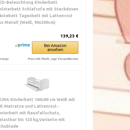
ED-Beleuchtung Kinderbett
olsterbett Schlafsofa mit Steckdosen
ästebett Tagesbett mit Lattenrost
us Metall (Weiß, 90x200cm)
139,23 €
Bei Amazon
ansehen
Preis inkl. MwSt., zzgl. Versandkosten
nzeige
CMA Kinderbett 160x80 cm Weiß mit
it Matratze und Lattenrost -
uniorbett mit Rausfallschutz,
elastbar bis 120 kg,Variante mit
chublade