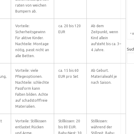
raten von weichen
Bumpern ab.
Vorteile:
ca. 20 bis 120
Ab dem
Sicherheitsgewinn
EUR
Zeitpunkt, wenn
*
A
für aktive Kinder.
Kind allein
Nachteile: Montage
aufsteht bis ca. 3–
Suc
nötig, passt nicht an
4 Jahre.
alle Betten.
Vorteile: viele
ca. 15 bis 60
Ab Geburt.
ung,
Pflegeoptionen.
EUR pro Set
Materialwahl je
Nachteile: schlechte
nach Saison.
Passform kann
Falten bilden. Achte
auf schadstofffreie
Materialien.
zt
Vorteile: Stillkissen
Stillkissen: 20
Stillkissen:
entlastet Rücken
bis 80 EUR.
während der
und Arme.
Baby-Nest: 30
Stillzeit. Baby-