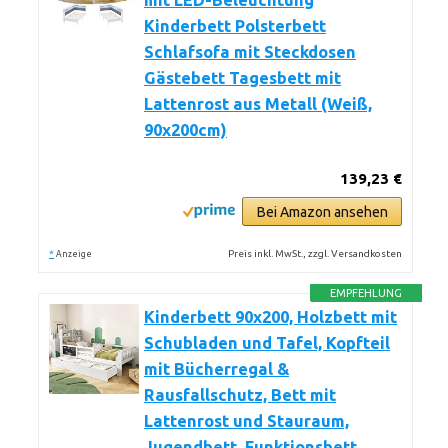
mit LED-Beleuchtung
Kinderbett Polsterbett
Schlafsofa mit Steckdosen
Gästebett Tagesbett mit
Lattenrost aus Metall (Weiß,
90x200cm)
139,23 €
Bei Amazon ansehen
*
Preis inkl. MwSt., zzgl. Versandkosten
Anzeige
EMPFEHLUNG
Kinderbett 90x200, Holzbett mit
Schubladen und Tafel, Kopfteil
mit Bücherregal &
Rausfallschutz, Bett mit
Lattenrost und Stauraum,
Jugendbett, Funktionsbett,