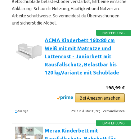
Bettschublade belastest oder verstärkst, hilft eine einfache
Abklärung. Schau dir Nutzung, Häufigkeit und Nutzer an.
Arbeite schrittweise. So vermeidest du Überraschungen
und sicherst die Möbel.
EMPFEHLUNG
ACMA Kinderbett 160x80 cm
Weiß mit mit Matratze und
Lattenrost - Juniorbett mit
Rausfallschutz, Belastbar bis
120 kg,Variante mit Schublade
198,99 €
Bei Amazon ansehen
*
Preis inkl. MwSt., zzgl. Versandkosten
Anzeige
EMPFEHLUNG
Merax Kinderbett mit
Rausfallschutz, Babybett für