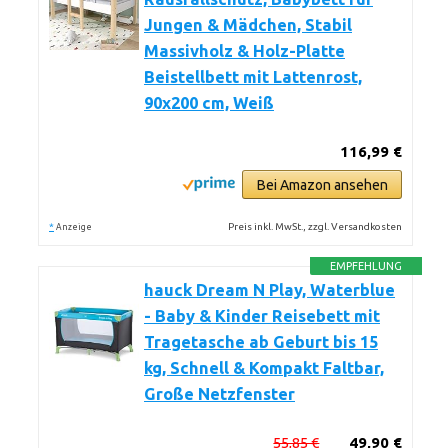
Jungen & Mädchen, Stabil
Massivholz & Holz-Platte
Beistellbett mit Lattenrost,
90x200 cm, Weiß
116,99 €
Bei Amazon ansehen
*
Preis inkl. MwSt., zzgl. Versandkosten
Anzeige
EMPFEHLUNG
hauck Dream N Play, Waterblue
- Baby & Kinder Reisebett mit
Tragetasche ab Geburt bis 15
kg, Schnell & Kompakt Faltbar,
Große Netzfenster
55,85 €
49,90 €