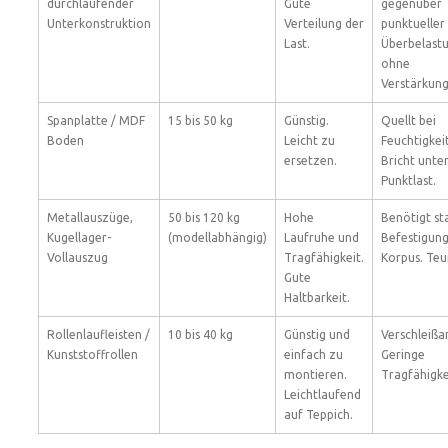
durchlaufender
Gute
gegenüber
Unterkonstruktion
Verteilung der
punktueller
Last.
Überbelast
ohne
Verstärkung
Spanplatte / MDF
15 bis 50 kg
Günstig.
Quellt bei
Boden
Leicht zu
Feuchtigkeit
ersetzen.
Bricht unte
Punktlast.
Metallauszüge,
50 bis 120 kg
Hohe
Benötigt st
Kugellager-
(modellabhängig)
Laufruhe und
Befestigun
Vollauszug
Tragfähigkeit.
Korpus. Teu
Gute
Haltbarkeit.
Rollenlaufleisten /
10 bis 40 kg
Günstig und
Verschleißan
Kunststoffrollen
einfach zu
Geringe
montieren.
Tragfähigke
Leichtlaufend
auf Teppich.