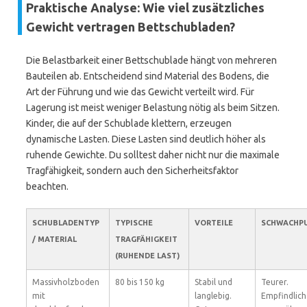
Praktische Analyse: Wie viel zusätzliches
Gewicht vertragen Bettschubladen?
Die Belastbarkeit einer Bettschublade hängt von mehreren
Bauteilen ab. Entscheidend sind Material des Bodens, die
Art der Führung und wie das Gewicht verteilt wird. Für
Lagerung ist meist weniger Belastung nötig als beim Sitzen.
Kinder, die auf der Schublade klettern, erzeugen
dynamische Lasten. Diese Lasten sind deutlich höher als
ruhende Gewichte. Du solltest daher nicht nur die maximale
Tragfähigkeit, sondern auch den Sicherheitsfaktor
beachten.
SCHUBLADENTYP
TYPISCHE
VORTEILE
SCHWACHP
/ MATERIAL
TRAGFÄHIGKEIT
(RUHENDE LAST)
Massivholzboden
80 bis 150 kg
Stabil und
Teurer.
mit
langlebig.
Empfindlich